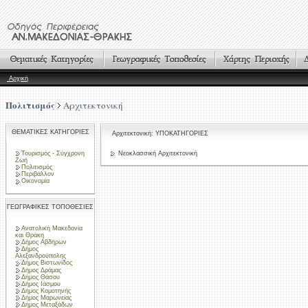
Αρχική
Πολιτισμός
Αρχιτεκτονική
ΘΕΜΑΤΙΚΕΣ ΚΑΤΗΓΟΡΙΕΣ
Αρχιτεκτονική: ΥΠΟΚΑΤΗΓΟΡΙΕΣ
Τουρισμός - Σύγχρονη
Νεοκλασσική Αρχιτεκτονική
Ζωή
Πολιτισμός
Περιβάλλον
Οικονομία
ΓΕΩΓΡΑΦΙΚΕΣ ΤΟΠΟΘΕΣΙΕΣ
Ανατολική Μακεδονία
και Θράκη
Δήμος Αβδήρων
Δήμος
Αλεξανδρούπολης
Δήμος Βιστωνίδος
Δήμος Δράμας
Δήμος Θάσου
Δήμος Ιάσμου
Δήμος Κομοτηνής
Δήμος Μαρωνείας
Δήμος Μεταξάδων