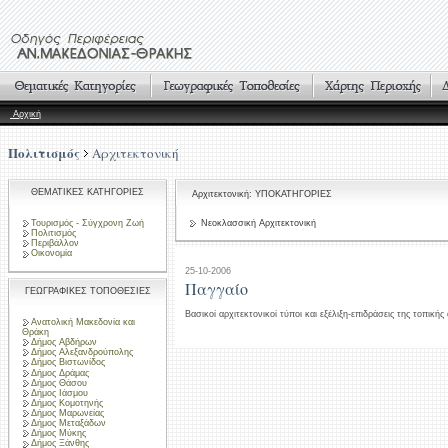
Αρχική
Πολιτισμός
Αρχιτεκτονική
ΘΕΜΑΤΙΚΕΣ ΚΑΤΗΓΟΡΙΕΣ
Αρχιτεκτονική: ΥΠΟΚΑΤΗΓΟΡΙΕΣ
Τουρισμός - Σύγχρονη Ζωή
Νεοκλασσική Αρχιτεκτονική
Πολιτισμός
Περιβάλλον
Οικονομία
25-10-2006
Παγγαίο
ΓΕΩΓΡΑΦΙΚΕΣ ΤΟΠΟΘΕΣΙΕΣ
Βασικοί αρχιτεκτονικοί τύποι και εξέλιξη-επιδράσεις της τοπικής
Ανατολική Μακεδονία και
Θράκη
Δήμος Αβδήρων
Δήμος Αλεξανδρούπολης
Δήμος Βιστωνίδος
Δήμος Δράμας
Δήμος Θάσου
Δήμος Ιάσμου
Δήμος Κομοτηνής
Δήμος Μαρωνείας
Δήμος Μεταξάδων
Δήμος Μύκης
Δήμος Ξάνθης