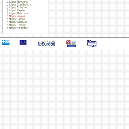
Δήμος Παγγαίου
Δήμος Σαμοθράκης
Δήμος Σουφλίου
Δήμος Φερών
Δήμος Φιλίππων
Νομός Δράμας
Νομός Έβρου
Νομός Καβάλας
Νομός Ξάνθης
Νομός Ροδόπης