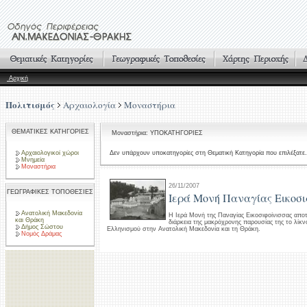
Αρχική
Πολιτισμός
Αρχαιολογία
Μοναστήρια
ΘΕΜΑΤΙΚΕΣ ΚΑΤΗΓΟΡΙΕΣ
Μοναστήρια: ΥΠΟΚΑΤΗΓΟΡΙΕΣ
Αρχαιολογικοί χώροι
Δεν υπάρχουν υποκατηγορίες στη Θεματική Κατηγορία που επιλέξατε.
Μνημεία
Μοναστήρια
26/11/2007
ΓΕΩΓΡΑΦΙΚΕΣ ΤΟΠΟΘΕΣΙΕΣ
Ιερά Μονή Παναγίας Εικοσι
Ανατολική Μακεδονία
Η Ιερά Μονή της Παναγίας Εικοσιφοίνισσας αποτ
και Θράκη
διάρκεια της μακρόχρονης παρουσίας της το λίκν
Δήμος Σώστου
Ελληνισμού στην Ανατολική Μακεδονία και τη Θράκη.
Νομός Δράμας