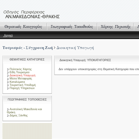
Αρχική
Τουρισμός - Σύγχρονη Ζωή
Διοικητική Υπαγωγή
ΘΕΜΑΤΙΚΕΣ ΚΑΤΗΓΟΡΙΕΣ
Διοικητική Υπαγωγή: ΥΠΟΚΑΤΗΓΟΡΙΕΣ
Πολιτικός Χάρτης
Δεν υπάρχουν υποκατηγορίες στη Θεματική Κατηγορία που επι
Είδη Τουρισμού
Διοικητική Υπαγωγή
Μέσα Μεταφοράς
Καταλύματα
Τουριστική Υποδομή
Παροχή Υπηρεσιών
ΓΕΩΓΡΑΦΙΚΕΣ ΤΟΠΟΘΕΣΙΕΣ
Ανατολική Μακεδονία και
Θράκη
Δήμος Ξάνθης