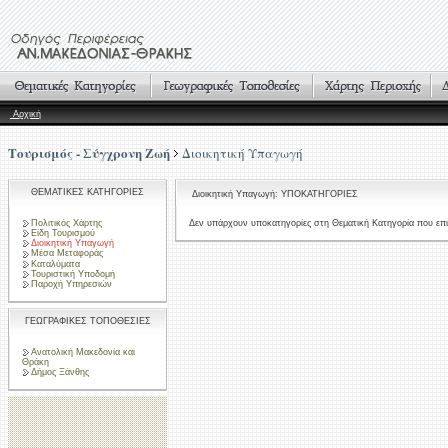
Αρχική
Τουρισμός - Σύγχρονη Ζωή
Διοικητική Υπαγωγή
ΘΕΜΑΤΙΚΕΣ ΚΑΤΗΓΟΡΙΕΣ
Διοικητική Υπαγωγή: ΥΠΟΚΑΤΗΓΟΡΙΕΣ
Πολιτικός Χάρτης
Δεν υπάρχουν υποκατηγορίες στη Θεματική Κατηγορία που επι
Είδη Τουρισμού
Διοικητική Υπαγωγή
Μέσα Μεταφοράς
Καταλύματα
Τουριστική Υποδομή
Παροχή Υπηρεσιών
ΓΕΩΓΡΑΦΙΚΕΣ ΤΟΠΟΘΕΣΙΕΣ
Ανατολική Μακεδονία και
Θράκη
Δήμος Ξάνθης