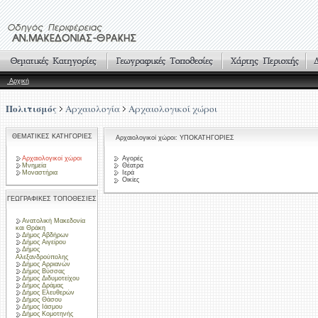
Αρχική
Πολιτισμός
Αρχαιολογία
Αρχαιολογικοί χώροι
ΘΕΜΑΤΙΚΕΣ ΚΑΤΗΓΟΡΙΕΣ
Αρχαιολογικοί χώροι: ΥΠΟΚΑΤΗΓΟΡΙΕΣ
Αρχαιολογικοί χώροι
Αγορές
Μνημεία
Θέατρα
Μοναστήρια
Ιερά
Οικίες
ΓΕΩΓΡΑΦΙΚΕΣ ΤΟΠΟΘΕΣΙΕΣ
Ανατολική Μακεδονία
και Θράκη
Δήμος Αβδήρων
Δήμος Αιγείρου
Δήμος
Αλεξανδρούπολης
Δήμος Αρριανών
Δήμος Βύσσας
Δήμος Διδυμοτείχου
Δήμος Δράμας
Δήμος Ελευθερών
Δήμος Θάσου
Δήμος Ιάσμου
Δήμος Κομοτηνής