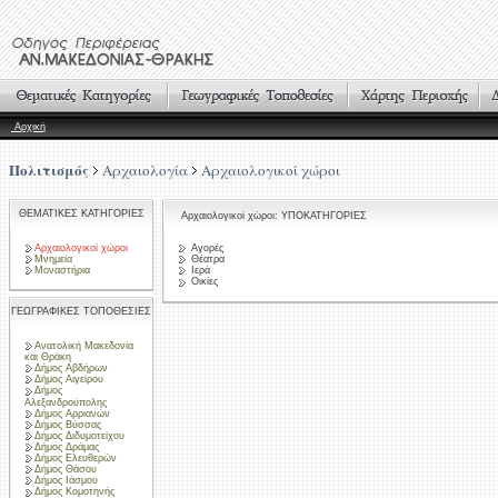
Αρχική
Πολιτισμός
Αρχαιολογία
Αρχαιολογικοί χώροι
ΘΕΜΑΤΙΚΕΣ ΚΑΤΗΓΟΡΙΕΣ
Αρχαιολογικοί χώροι: ΥΠΟΚΑΤΗΓΟΡΙΕΣ
Αρχαιολογικοί χώροι
Αγορές
Μνημεία
Θέατρα
Μοναστήρια
Ιερά
Οικίες
ΓΕΩΓΡΑΦΙΚΕΣ ΤΟΠΟΘΕΣΙΕΣ
Ανατολική Μακεδονία
και Θράκη
Δήμος Αβδήρων
Δήμος Αιγείρου
Δήμος
Αλεξανδρούπολης
Δήμος Αρριανών
Δήμος Βύσσας
Δήμος Διδυμοτείχου
Δήμος Δράμας
Δήμος Ελευθερών
Δήμος Θάσου
Δήμος Ιάσμου
Δήμος Κομοτηνής