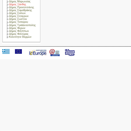
Δήμος Μαρωνείας
Δήμος Ξάνθης
Δήμος Προσοτσάνης
Δήμος Σαμοθράκης
Δήμος Σαπών
Δήμος Σιταγρών
Δήμος Σώστου
Δήμος Τοπείρου
Δήμος Τραϊανούπολης
Δήμος Φερών
Δήμος Φιλίππων
Δήμος Φιλλύρας
Κοινότητα Θερμών