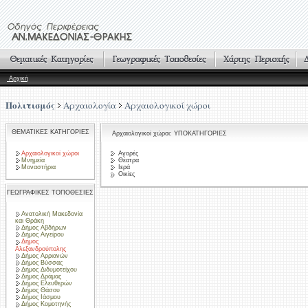
Αρχική
Πολιτισμός
Αρχαιολογία
Αρχαιολογικοί χώροι
ΘΕΜΑΤΙΚΕΣ ΚΑΤΗΓΟΡΙΕΣ
Αρχαιολογικοί χώροι: ΥΠΟΚΑΤΗΓΟΡΙΕΣ
Αρχαιολογικοί χώροι
Αγορές
Μνημεία
Θέατρα
Μοναστήρια
Ιερά
Οικίες
ΓΕΩΓΡΑΦΙΚΕΣ ΤΟΠΟΘΕΣΙΕΣ
Ανατολική Μακεδονία
και Θράκη
Δήμος Αβδήρων
Δήμος Αιγείρου
Δήμος
Αλεξανδρούπολης
Δήμος Αρριανών
Δήμος Βύσσας
Δήμος Διδυμοτείχου
Δήμος Δράμας
Δήμος Ελευθερών
Δήμος Θάσου
Δήμος Ιάσμου
Δήμος Κομοτηνής