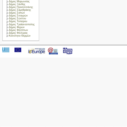
Δήμος Μαρωνείας
Δήμος Ξάνθης
Δήμος Προσοτσάνης
Δήμος Σαμοθράκης
Δήμος Σαπών
Δήμος Σιταγρών
Δήμος Σώστου
Δήμος Τοπείρου
Δήμος Τραϊανούπολης
Δήμος Φερών
Δήμος Φιλίππων
Δήμος Φιλλύρας
Κοινότητα Θερμών