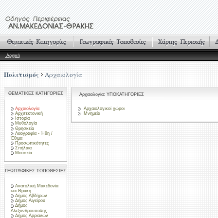
Αρχική
Πολιτισμός
Αρχαιολογία
ΘΕΜΑΤΙΚΕΣ ΚΑΤΗΓΟΡΙΕΣ
Αρχαιολογία: ΥΠΟΚΑΤΗΓΟΡΙΕΣ
Αρχαιολογία
Αρχαιολογικοί χώροι
Αρχιτεκτονική
Μνημεία
Ιστορία
Μυθολογία
Θρησκεία
Λαογραφία - Ήθη /
Έθιμα
Προσωπικότητες
Σπήλαια
Μουσεία
ΓΕΩΓΡΑΦΙΚΕΣ ΤΟΠΟΘΕΣΙΕΣ
Ανατολική Μακεδονία
και Θράκη
Δήμος Αβδήρων
Δήμος Αιγείρου
Δήμος
Αλεξανδρούπολης
Δήμος Αρριανών