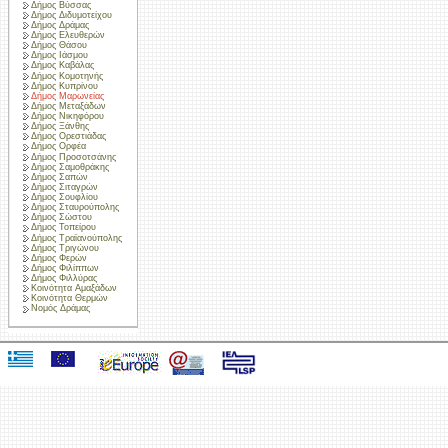
Δήμος Βύσσας
Δήμος Διδυμοτείχου
Δήμος Δράμας
Δήμος Ελευθερών
Δήμος Θάσου
Δήμος Ιάσμου
Δήμος Καβάλας
Δήμος Κομοτηνής
Δήμος Κυπρίνου
Δήμος Μαρωνείας
Δήμος Μεταξάδων
Δήμος Νικηφόρου
Δήμος Ξάνθης
Δήμος Ορεστιάδας
Δήμος Ορφέα
Δήμος Προσοτσάνης
Δήμος Σαμοθράκης
Δήμος Σαπών
Δήμος Σιταγρών
Δήμος Σουφλίου
Δήμος Σταυρούπολης
Δήμος Σώστου
Δήμος Τοπείρου
Δήμος Τραϊανούπολης
Δήμος Τριγώνου
Δήμος Φερών
Δήμος Φιλίππων
Δήμος Φιλλύρας
Κοινότητα Αμαξάδων
Κοινότητα Θερμών
Νομός Δράμας