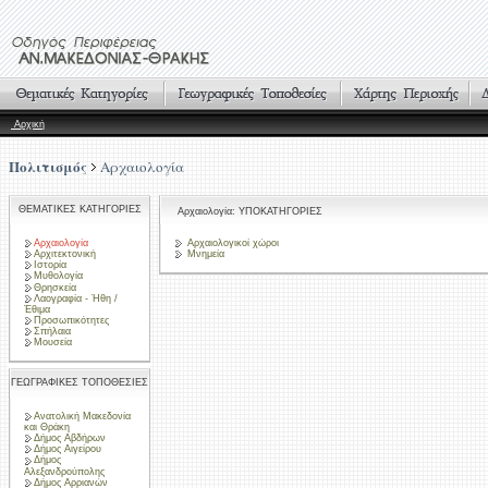
Αρχική
Πολιτισμός
Αρχαιολογία
ΘΕΜΑΤΙΚΕΣ ΚΑΤΗΓΟΡΙΕΣ
Αρχαιολογία: ΥΠΟΚΑΤΗΓΟΡΙΕΣ
Αρχαιολογία
Αρχαιολογικοί χώροι
Αρχιτεκτονική
Μνημεία
Ιστορία
Μυθολογία
Θρησκεία
Λαογραφία - Ήθη /
Έθιμα
Προσωπικότητες
Σπήλαια
Μουσεία
ΓΕΩΓΡΑΦΙΚΕΣ ΤΟΠΟΘΕΣΙΕΣ
Ανατολική Μακεδονία
και Θράκη
Δήμος Αβδήρων
Δήμος Αιγείρου
Δήμος
Αλεξανδρούπολης
Δήμος Αρριανών