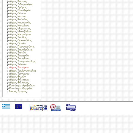
Δήμος Βύσσας
Δήμος Διδυμοτείχου
Δήμος Δράμας
Δήμος Ελευθερών
Δήμος Θάσου
Δήμος Ιάσμου
Δήμος Καβάλας
Δήμος Κομοτηνής
Δήμος Κυπρίνου
Δήμος Μαρωνείας
Δήμος Μεταξάδων
Δήμος Νικηφόρου
Δήμος Ξάνθης
Δήμος Ορεστιάδας
Δήμος Ορφέα
Δήμος Προσοτσάνης
Δήμος Σαμοθράκης
Δήμος Σαπών
Δήμος Σιταγρών
Δήμος Σουφλίου
Δήμος Σταυρούπολης
Δήμος Σώστου
Δήμος Τοπείρου
Δήμος Τραϊανούπολης
Δήμος Τριγώνου
Δήμος Φερών
Δήμος Φιλίππων
Δήμος Φιλλύρας
Κοινότητα Αμαξάδων
Κοινότητα Θερμών
Νομός Δράμας