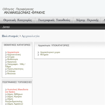
Αρχική
Πολιτισμός
Αρχαιολογία
ΘΕΜΑΤΙΚΕΣ ΚΑΤΗΓΟΡΙΕΣ
Αρχαιολογία: ΥΠΟΚΑΤΗΓΟΡΙΕΣ
Αρχαιολογία
Αρχαιολογικοί χώροι
Αρχιτεκτονική
Μνημεία
Ιστορία
Μυθολογία
Θρησκεία
Λαογραφία - Ήθη /
Έθιμα
Προσωπικότητες
Σπήλαια
Μουσεία
ΓΕΩΓΡΑΦΙΚΕΣ ΤΟΠΟΘΕΣΙΕΣ
Ανατολική Μακεδονία
και Θράκη
Δήμος Αβδήρων
Δήμος Αιγείρου
Δήμος
Αλεξανδρούπολης
Δήμος Αρριανών