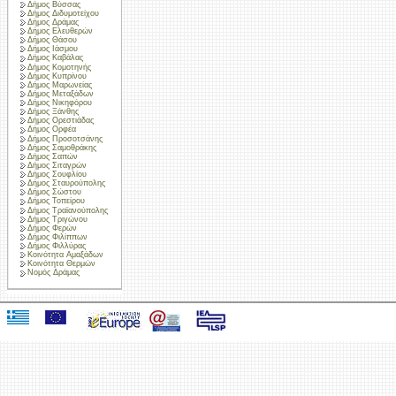
Δήμος Βύσσας
Δήμος Διδυμοτείχου
Δήμος Δράμας
Δήμος Ελευθερών
Δήμος Θάσου
Δήμος Ιάσμου
Δήμος Καβάλας
Δήμος Κομοτηνής
Δήμος Κυπρίνου
Δήμος Μαρωνείας
Δήμος Μεταξάδων
Δήμος Νικηφόρου
Δήμος Ξάνθης
Δήμος Ορεστιάδας
Δήμος Ορφέα
Δήμος Προσοτσάνης
Δήμος Σαμοθράκης
Δήμος Σαπών
Δήμος Σιταγρών
Δήμος Σουφλίου
Δήμος Σταυρούπολης
Δήμος Σώστου
Δήμος Τοπείρου
Δήμος Τραϊανούπολης
Δήμος Τριγώνου
Δήμος Φερών
Δήμος Φιλίππων
Δήμος Φιλλύρας
Κοινότητα Αμαξάδων
Κοινότητα Θερμών
Νομός Δράμας