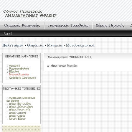
Αρχική
Πολιτισμός
Θρησκεία
Μνημεία
Μουσουλμανικά
ΘΕΜΑΤΙΚΕΣ ΚΑΤΗΓΟΡΙΕΣ
Μουσουλμανικά: ΥΠΟΚΑΤΗΓΟΡΙΕΣ
Αρμενικά
Μπεκτασικοί Τεκκέδες
Ρωμαιοκαθολικά
Εβραϊκά
Μουσουλμανικά
Ορθόδοξα Χριστιανικά
ΓΕΩΓΡΑΦΙΚΕΣ ΤΟΠΟΘΕΣΙΕΣ
Ανατολική Μακεδονία
και Θράκη
Δήμος Βιστωνίδος
Δήμος Διδυμοτείχου
Δήμος Κομοτηνής
Δήμος Ξάνθης
Δήμος Ορφέα
Νομός Έβρου