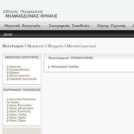
Αρχική
Πολιτισμός
Θρησκεία
Μνημεία
Μουσουλμανικά
ΘΕΜΑΤΙΚΕΣ ΚΑΤΗΓΟΡΙΕΣ
Μουσουλμανικά: ΥΠΟΚΑΤΗΓΟΡΙΕΣ
Αρμενικά
Μπεκτασικοί Τεκκέδες
Ρωμαιοκαθολικά
Εβραϊκά
Μουσουλμανικά
Ορθόδοξα Χριστιανικά
ΓΕΩΓΡΑΦΙΚΕΣ ΤΟΠΟΘΕΣΙΕΣ
Ανατολική Μακεδονία
και Θράκη
Δήμος Βιστωνίδος
Δήμος Διδυμοτείχου
Δήμος Κομοτηνής
Δήμος Ξάνθης
Δήμος Ορφέα
Νομός Έβρου