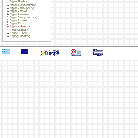
Δήμος Ξάνθης
Δήμος Προσοτσάνης
Δήμος Σαμοθράκης
Δήμος Σαπών
Δήμος Σουφλίου
Δήμος Σταυρούπολης
Δήμος Σώστου
Δήμος Φερών
Δήμος Φιλίππων
Νομός Δράμας
Νομός Έβρου
Νομός Ροδόπης