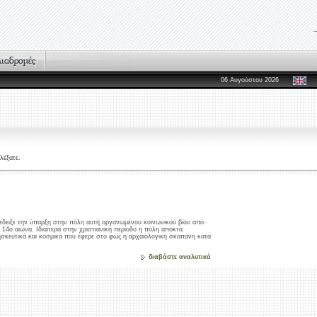
06 Αυγούστου 2026
λέξατε.
έδειξε την ύπαρξη στην πόλη αυτή οργανωμένου κοινωνικού βίου από
 14ο αιώνα. Ιδιαίτερα στην χριστιανική περίοδο η πόλη αποκτά
ησκευτικά και κοσμικά που έφερε στο φως η αρχαιολογική σκαπάνη κατά
διαβάστε αναλυτικά