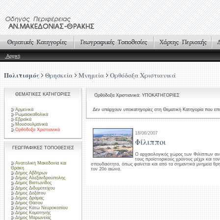
Αρχική
Πολιτισμός
Θρησκεία
Μνημεία
Ορθόδοξα Χριστιανικά
ΘΕΜΑΤΙΚΕΣ ΚΑΤΗΓΟΡΙΕΣ
Ορθόδοξα Χριστιανικά: ΥΠΟΚΑΤΗΓΟΡΙΕΣ
Αρμενικά
Δεν υπάρχουν υποκατηγορίες στη Θεματική Κατηγορία που επι
Ρωμαιοκαθολικά
Εβραϊκά
Μουσουλμανικά
Ορθόδοξα Χριστιανικά
18/06/2007
Φίλιπποι
ΓΕΩΓΡΑΦΙΚΕΣ ΤΟΠΟΘΕΣΙΕΣ
Ο αρχαιολογικός χώρος των Φιλίππων αν
τους προϊστορικούς χρόνους μέχρι και τον
Ανατολική Μακεδονία και
σπουδαιότητα, όπως φαίνεται και από τα σημαντικά μνημεία θρ
Θράκη
τον 20ό αιώνα.
Δήμος Αβδήρων
Δήμος Αλεξανδρούπολης
Δήμος Βιστωνίδος
Δήμος Διδυμοτείχου
Δήμος Δοξάτου
Δήμος Δράμας
Δήμος Θάσου
Δήμος Κάτω Νευροκοπίου
Δήμος Κομοτηνής
Δήμος Μαρωνείας