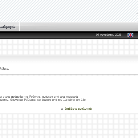
07 Αυγούστου 2026
λέξατε.
ται στους πρόποδες της Ροδόπης, ανάμεσα από τους οικισμούς
ατον, Θάμνα και Ριζώματα, και άκμασε από τον 11ο μέχρι τον 14ο
διαβάστε αναλυτικά