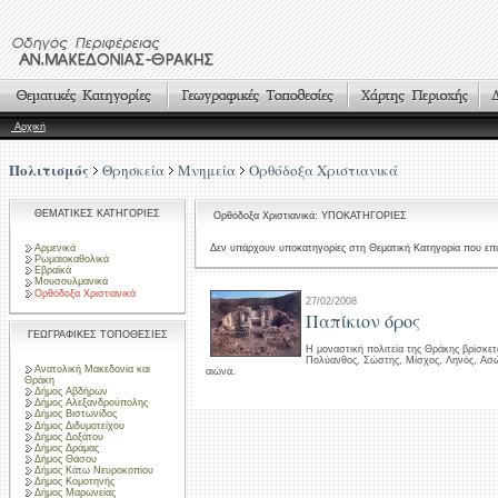
Αρχική
Πολιτισμός
Θρησκεία
Μνημεία
Ορθόδοξα Χριστιανικά
ΘΕΜΑΤΙΚΕΣ ΚΑΤΗΓΟΡΙΕΣ
Ορθόδοξα Χριστιανικά: ΥΠΟΚΑΤΗΓΟΡΙΕΣ
Αρμενικά
Δεν υπάρχουν υποκατηγορίες στη Θεματική Κατηγορία που επι
Ρωμαιοκαθολικά
Εβραϊκά
Μουσουλμανικά
Ορθόδοξα Χριστιανικά
27/02/2008
Παπίκιον όρος
ΓΕΩΓΡΑΦΙΚΕΣ ΤΟΠΟΘΕΣΙΕΣ
Η μοναστική πολιτεία της Θράκης βρίσκε
Πολύανθος, Σώστης, Μίσχος, Ληνός, Ασώμ
Ανατολική Μακεδονία και
αιώνα.
Θράκη
Δήμος Αβδήρων
Δήμος Αλεξανδρούπολης
Δήμος Βιστωνίδος
Δήμος Διδυμοτείχου
Δήμος Δοξάτου
Δήμος Δράμας
Δήμος Θάσου
Δήμος Κάτω Νευροκοπίου
Δήμος Κομοτηνής
Δήμος Μαρωνείας