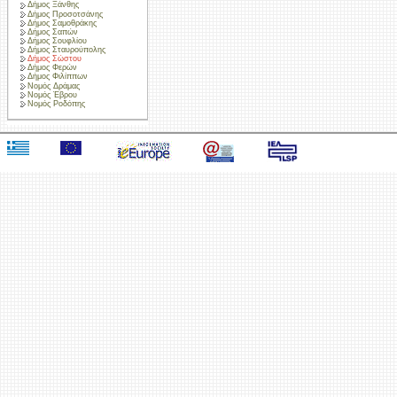
Δήμος Ξάνθης
Δήμος Προσοτσάνης
Δήμος Σαμοθράκης
Δήμος Σαπών
Δήμος Σουφλίου
Δήμος Σταυρούπολης
Δήμος Σώστου
Δήμος Φερών
Δήμος Φιλίππων
Νομός Δράμας
Νομός Έβρου
Νομός Ροδόπης