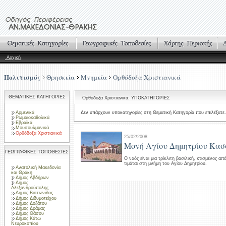
Αρχική
Πολιτισμός
Θρησκεία
Μνημεία
Ορθόδοξα Χριστιανικά
ΘΕΜΑΤΙΚΕΣ ΚΑΤΗΓΟΡΙΕΣ
Ορθόδοξα Χριστιανικά: ΥΠΟΚΑΤΗΓΟΡΙΕΣ
Αρμενικά
Δεν υπάρχουν υποκατηγορίες στη Θεματική Κατηγορία που επιλέξατε.
Ρωμαιοκαθολικά
Εβραϊκά
Μουσουλμανικά
Ορθόδοξα Χριστιανικά
25/02/2008
Μονή Αγίου Δημητρίου Κασ
ΓΕΩΓΡΑΦΙΚΕΣ ΤΟΠΟΘΕΣΙΕΣ
Ο ναός είναι μια τρίκλιτη βασιλική, κτισμένος απ
τιμάται στη μνήμη του Αγίου Δημητρίου.
Ανατολική Μακεδονία
και Θράκη
Δήμος Αβδήρων
Δήμος
Αλεξανδρούπολης
Δήμος Βιστωνίδος
Δήμος Διδυμοτείχου
Δήμος Δοξάτου
Δήμος Δράμας
Δήμος Θάσου
Δήμος Κάτω
Νευροκοπίου