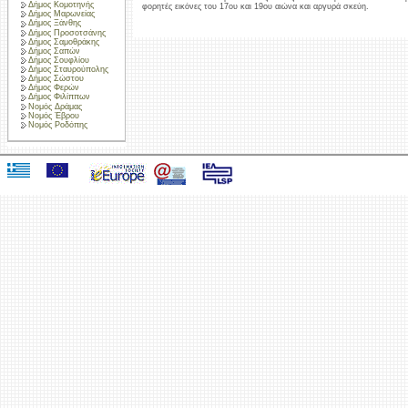
Δήμος Κομοτηνής
φορητές εικόνες του 17ου και 19ου αιώνα και αργυρά σκεύη.
Δήμος Μαρωνείας
Δήμος Ξάνθης
Δήμος Προσοτσάνης
Δήμος Σαμοθράκης
Δήμος Σαπών
Δήμος Σουφλίου
Δήμος Σταυρούπολης
Δήμος Σώστου
Δήμος Φερών
Δήμος Φιλίππων
Νομός Δράμας
Νομός Έβρου
Νομός Ροδόπης