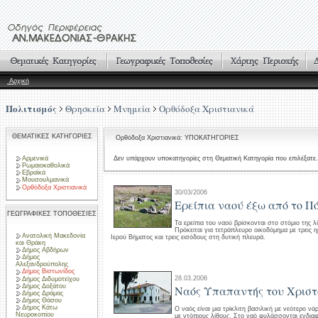
Αρχική
Πολιτισμός
Θρησκεία
Μνημεία
Ορθόδοξα Χριστιανικά
ΘΕΜΑΤΙΚΕΣ ΚΑΤΗΓΟΡΙΕΣ
Ορθόδοξα Χριστιανικά: ΥΠΟΚΑΤΗΓΟΡΙΕΣ
Αρμενικά
Δεν υπάρχουν υποκατηγορίες στη Θεματική Κατηγορία που επιλέξατε.
Ρωμαιοκαθολικά
Εβραϊκά
Μουσουλμανικά
Ορθόδοξα Χριστιανικά
30/03/2006
Ερείπια ναού έξω από το Π
ΓΕΩΓΡΑΦΙΚΕΣ ΤΟΠΟΘΕΣΙΕΣ
Τα ερείπια του ναού βρίσκονται στο στόμιο της λ
Πρόκειται για τετράπλευρο οικοδόμημα με τρεις η
Ανατολική Μακεδονία
Ιερού Βήματος και τρεις εισόδους στη δυτική πλευρά.
και Θράκη
Δήμος Αβδήρων
Δήμος
Αλεξανδρούπολης
Δήμος Βιστωνίδος
28.03.2006
Δήμος Διδυμοτείχου
Δήμος Δοξάτου
Ναός Υπαπαντής του Χριστ
Δήμος Δράμας
Δήμος Θάσου
Δήμος Κάτω
Ο ναός είναι μια τρίκλιτη βασιλική με νεότερο ν
Νευροκοπίου
με ντόπιους λίθους. Στο ναό φυλάσσονται ενδιαφ