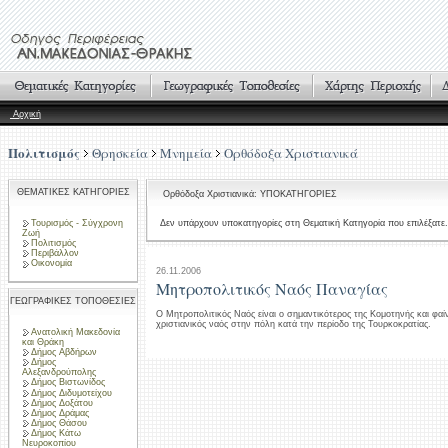
Αρχική
Πολιτισμός
Θρησκεία
Μνημεία
Ορθόδοξα Χριστιανικά
ΘΕΜΑΤΙΚΕΣ ΚΑΤΗΓΟΡΙΕΣ
Ορθόδοξα Χριστιανικά: ΥΠΟΚΑΤΗΓΟΡΙΕΣ
Τουρισμός - Σύγχρονη
Δεν υπάρχουν υποκατηγορίες στη Θεματική Κατηγορία που επιλέξατε.
Ζωή
Πολιτισμός
Περιβάλλον
Οικονομία
26.11.2006
Μητροπολιτικός Ναός Παναγίας
ΓΕΩΓΡΑΦΙΚΕΣ ΤΟΠΟΘΕΣΙΕΣ
Ο Μητροπολιτικός Ναός είναι ο σημαντικότερος της Κομοτηνής και φαίν
χριστιανικός ναός στην πόλη κατά την περίοδο της Τουρκοκρατίας.
Ανατολική Μακεδονία
και Θράκη
Δήμος Αβδήρων
Δήμος
Αλεξανδρούπολης
Δήμος Βιστωνίδος
Δήμος Διδυμοτείχου
Δήμος Δοξάτου
Δήμος Δράμας
Δήμος Θάσου
Δήμος Κάτω
Νευροκοπίου