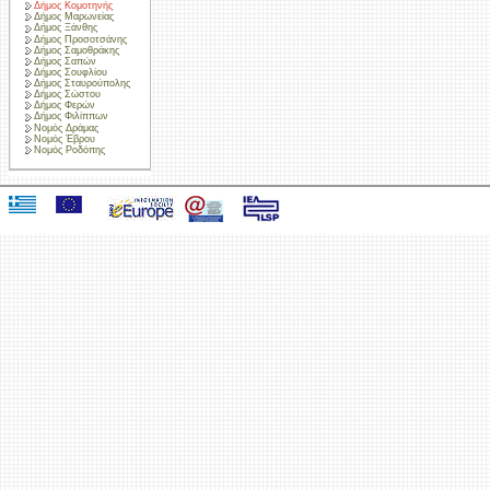
Δήμος Κομοτηνής
Δήμος Μαρωνείας
Δήμος Ξάνθης
Δήμος Προσοτσάνης
Δήμος Σαμοθράκης
Δήμος Σαπών
Δήμος Σουφλίου
Δήμος Σταυρούπολης
Δήμος Σώστου
Δήμος Φερών
Δήμος Φιλίππων
Νομός Δράμας
Νομός Έβρου
Νομός Ροδόπης