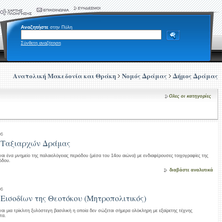
Αναζητήστε
στην Πύλη
Σύνθετη αναζήτηση
Ανατολική Μακεδονία και Θράκη
Νομός Δράμας
Δήμος Δράμας
Ολες οι κατηγορίες
06
 Ταξιαρχών Δράμας
ναι ένα μνημείο της παλαιολόγειας περιόδου (μέσα του 14ου αιώνα) με ενδιαφέρουσες τοιχογραφίες της
ιόδου.
διαβάστε αναλυτικά
06
Εισοδίων της Θεοτόκου (Μητροπολιτικός)
ναι μια τρίκλιτη ξυλόστεγη βασιλική η οποία δεν σώζεται σήμερα ολόκληρη με εξαίρετης τέχνης
τα.