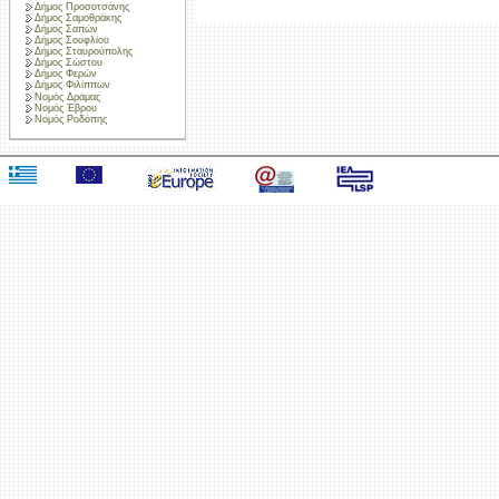
Δήμος Προσοτσάνης
Δήμος Σαμοθράκης
Δήμος Σαπών
Δήμος Σουφλίου
Δήμος Σταυρούπολης
Δήμος Σώστου
Δήμος Φερών
Δήμος Φιλίππων
Νομός Δράμας
Νομός Έβρου
Νομός Ροδόπης