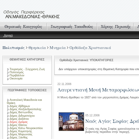
Αρχική
Πολιτισμός
Θρησκεία
Μνημεία
Ορθόδοξα Χριστιανικά
ΘΕΜΑΤΙΚΕΣ ΚΑΤΗΓΟΡΙΕΣ
Ορθόδοξα Χριστιανικά: ΥΠΟΚΑΤΗΓΟΡΙΕΣ
Τουρισμός - Σύγχρονη Ζωή
Δεν υπάρχουν υποκατηγορίες στη Θεματική Κατηγορία που επι
Πολιτισμός
Περιβάλλον
Οικονομία
22.11.2006
Λαυρεντιανή Μονή Μεταμορφώσεως
ΓΕΩΓΡΑΦΙΚΕΣ ΤΟΠΟΘΕΣΙΕΣ
Η Μονή ιδρύθηκε το 1927 από τον μητροπολίτη Δράμας Λαυρέντι
Ανατολική Μακεδονία και
Θράκη
Δήμος Αβδήρων
Δήμος Αλεξανδρούπολης
Δήμος Βιστωνίδος
05.12.2006
Δήμος Διδυμοτείχου
Δήμος Δοξάτου
Ναός Αγίας Σοφίας Δρ
Δήμος Δράμας
Δήμος Θάσου
Δήμος Κάτω Νευροκοπίου
Ο ναός της Αγίας Σοφίας χρονολογείται το
Δήμος Κομοτηνής
βυζαντινής περιόδου στην περιοχή.
Δήμος Μαρωνείας
Δήμος Ξάνθης