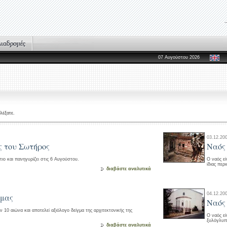
07 Αυγούστου 2026
λέξατε.
03.12.20
 του Σωτήρος
Ναός
ο και πανηγυρίζει στις 6 Αυγούστου.
Ο ναός εί
ίδιας περ
διαβάστε αναλυτικά
04.12.20
άμας
Ναός 
ν 10 αιώνα και αποτελεί αξιόλογο δείγμα της αρχιτεκτονικής της
Ο ναός εί
ξυλόγλυπ
διαβάστε αναλυτικά