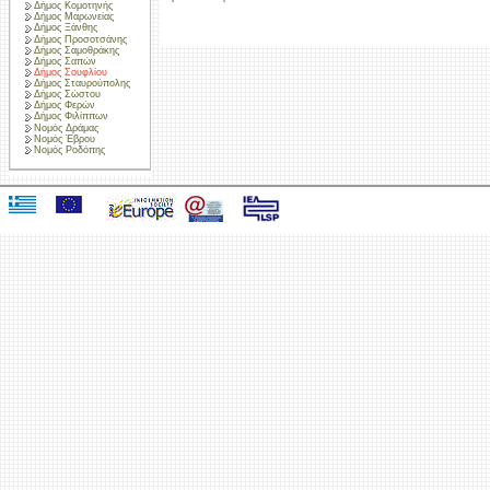
Δήμος Κομοτηνής
Δήμος Μαρωνείας
Δήμος Ξάνθης
Δήμος Προσοτσάνης
Δήμος Σαμοθράκης
Δήμος Σαπών
Δήμος Σουφλίου
Δήμος Σταυρούπολης
Δήμος Σώστου
Δήμος Φερών
Δήμος Φιλίππων
Νομός Δράμας
Νομός Έβρου
Νομός Ροδόπης