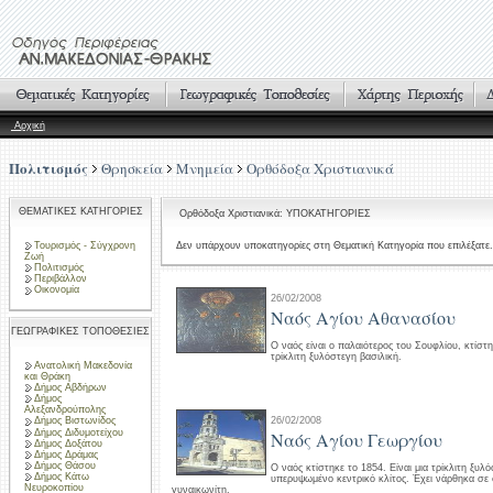
Αρχική
Πολιτισμός
Θρησκεία
Μνημεία
Ορθόδοξα Χριστιανικά
ΘΕΜΑΤΙΚΕΣ ΚΑΤΗΓΟΡΙΕΣ
Ορθόδοξα Χριστιανικά: ΥΠΟΚΑΤΗΓΟΡΙΕΣ
Τουρισμός - Σύγχρονη
Δεν υπάρχουν υποκατηγορίες στη Θεματική Κατηγορία που επιλέξατε.
Ζωή
Πολιτισμός
Περιβάλλον
Οικονομία
26/02/2008
Ναός Αγίου Αθανασίου
ΓΕΩΓΡΑΦΙΚΕΣ ΤΟΠΟΘΕΣΙΕΣ
Ο ναός είναι ο παλαιότερος του Σουφλίου, κτίστηκ
τρίκλιτη ξυλόστεγη βασιλική.
Ανατολική Μακεδονία
και Θράκη
Δήμος Αβδήρων
Δήμος
Αλεξανδρούπολης
26/02/2008
Δήμος Βιστωνίδος
Δήμος Διδυμοτείχου
Ναός Αγίου Γεωργίου
Δήμος Δοξάτου
Δήμος Δράμας
Δήμος Θάσου
Ο ναός κτίστηκε το 1854. Είναι μια τρίκλιτη ξυλ
Δήμος Κάτω
υπερυψωμένο κεντρικό κλίτος. Έχει νάρθηκα σε
Νευροκοπίου
γυναικωνίτη.