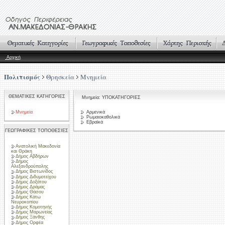
Αρχική
Πολιτισμός
Θρησκεία
Μνημεία
ΘΕΜΑΤΙΚΕΣ ΚΑΤΗΓΟΡΙΕΣ
Μνημεία: ΥΠΟΚΑΤΗΓΟΡΙΕΣ
Μνημεία
Αρμενικά
Ρωμαιοκαθολικά
Εβραϊκά
ΓΕΩΓΡΑΦΙΚΕΣ ΤΟΠΟΘΕΣΙΕΣ
Ανατολική Μακεδονία
και Θράκη
Δήμος Αβδήρων
Δήμος
Αλεξανδρούπολης
Δήμος Βιστωνίδος
Δήμος Διδυμοτείχου
Δήμος Δοξάτου
Δήμος Δράμας
Δήμος Θάσου
Δήμος Κάτω
Νευροκοπίου
Δήμος Κομοτηνής
Δήμος Μαρωνείας
Δήμος Ξάνθης
Δήμος Ορφέα