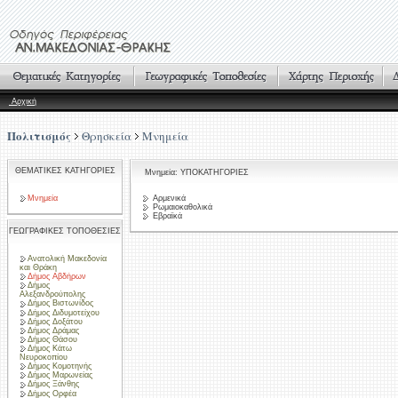
Αρχική
Πολιτισμός
Θρησκεία
Μνημεία
ΘΕΜΑΤΙΚΕΣ ΚΑΤΗΓΟΡΙΕΣ
Μνημεία: ΥΠΟΚΑΤΗΓΟΡΙΕΣ
Μνημεία
Αρμενικά
Ρωμαιοκαθολικά
Εβραϊκά
ΓΕΩΓΡΑΦΙΚΕΣ ΤΟΠΟΘΕΣΙΕΣ
Ανατολική Μακεδονία
και Θράκη
Δήμος Αβδήρων
Δήμος
Αλεξανδρούπολης
Δήμος Βιστωνίδος
Δήμος Διδυμοτείχου
Δήμος Δοξάτου
Δήμος Δράμας
Δήμος Θάσου
Δήμος Κάτω
Νευροκοπίου
Δήμος Κομοτηνής
Δήμος Μαρωνείας
Δήμος Ξάνθης
Δήμος Ορφέα