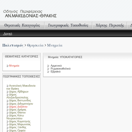
Αρχική
Πολιτισμός
Θρησκεία
Μνημεία
ΘΕΜΑΤΙΚΕΣ ΚΑΤΗΓΟΡΙΕΣ
Μνημεία: ΥΠΟΚΑΤΗΓΟΡΙΕΣ
Μνημεία
Αρμενικά
Ρωμαιοκαθολικά
Εβραϊκά
ΓΕΩΓΡΑΦΙΚΕΣ ΤΟΠΟΘΕΣΙΕΣ
Ανατολική Μακεδονία
και Θράκη
Δήμος Αβδήρων
Δήμος
Αλεξανδρούπολης
Δήμος Βιστωνίδος
Δήμος Διδυμοτείχου
Δήμος Δοξάτου
Δήμος Δράμας
Δήμος Θάσου
Δήμος Κάτω
Νευροκοπίου
Δήμος Κομοτηνής
Δήμος Μαρωνείας
Δήμος Ξάνθης
Δήμος Ορφέα