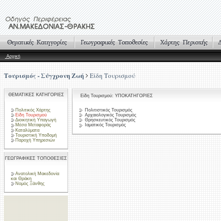
Αρχική
Τουρισμός - Σύγχρονη Ζωή
Είδη Τουρισμού
ΘΕΜΑΤΙΚΕΣ ΚΑΤΗΓΟΡΙΕΣ
Είδη Τουρισμού: ΥΠΟΚΑΤΗΓΟΡΙΕΣ
Πολιτικός Χάρτης
Πολιτιστικός Τουρισμός
Είδη Τουρισμού
Αρχαιολογικός Τουρισμός
Διοικητική Υπαγωγή
Θρησκευτικός Τουρισμός
Μέσα Μεταφοράς
Ιαματικός Τουρισμός
Καταλύματα
Τουριστική Υποδομή
Παροχή Υπηρεσιών
ΓΕΩΓΡΑΦΙΚΕΣ ΤΟΠΟΘΕΣΙΕΣ
Ανατολική Μακεδονία
και Θράκη
Νομός Ξάνθης