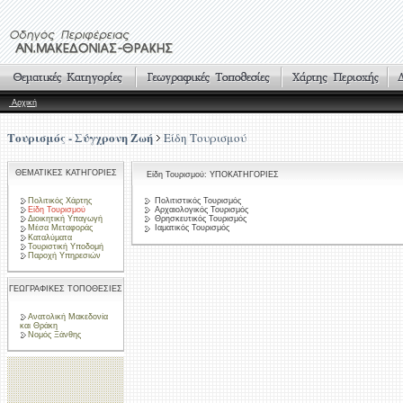
Αρχική
Τουρισμός - Σύγχρονη Ζωή
Είδη Τουρισμού
ΘΕΜΑΤΙΚΕΣ ΚΑΤΗΓΟΡΙΕΣ
Είδη Τουρισμού: ΥΠΟΚΑΤΗΓΟΡΙΕΣ
Πολιτικός Χάρτης
Πολιτιστικός Τουρισμός
Είδη Τουρισμού
Αρχαιολογικός Τουρισμός
Διοικητική Υπαγωγή
Θρησκευτικός Τουρισμός
Μέσα Μεταφοράς
Ιαματικός Τουρισμός
Καταλύματα
Τουριστική Υποδομή
Παροχή Υπηρεσιών
ΓΕΩΓΡΑΦΙΚΕΣ ΤΟΠΟΘΕΣΙΕΣ
Ανατολική Μακεδονία
και Θράκη
Νομός Ξάνθης