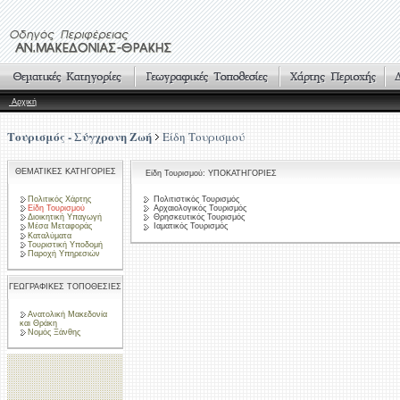
Αρχική
Τουρισμός - Σύγχρονη Ζωή
Είδη Τουρισμού
ΘΕΜΑΤΙΚΕΣ ΚΑΤΗΓΟΡΙΕΣ
Είδη Τουρισμού: ΥΠΟΚΑΤΗΓΟΡΙΕΣ
Πολιτικός Χάρτης
Πολιτιστικός Τουρισμός
Είδη Τουρισμού
Αρχαιολογικός Τουρισμός
Διοικητική Υπαγωγή
Θρησκευτικός Τουρισμός
Μέσα Μεταφοράς
Ιαματικός Τουρισμός
Καταλύματα
Τουριστική Υποδομή
Παροχή Υπηρεσιών
ΓΕΩΓΡΑΦΙΚΕΣ ΤΟΠΟΘΕΣΙΕΣ
Ανατολική Μακεδονία
και Θράκη
Νομός Ξάνθης