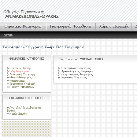
Αρχική
Τουρισμός - Σύγχρονη Ζωή
Είδη Τουρισμού
ΘΕΜΑΤΙΚΕΣ ΚΑΤΗΓΟΡΙΕΣ
Είδη Τουρισμού: ΥΠΟΚΑΤΗΓΟΡΙΕΣ
Πολιτικός Χάρτης
Πολιτιστικός Τουρισμός
Είδη Τουρισμού
Αρχαιολογικός Τουρισμός
Διοικητική Υπαγωγή
Θρησκευτικός Τουρισμός
Μέσα Μεταφοράς
Ιαματικός Τουρισμός
Καταλύματα
Τουριστική Υποδομή
Παροχή Υπηρεσιών
ΓΕΩΓΡΑΦΙΚΕΣ ΤΟΠΟΘΕΣΙΕΣ
Ανατολική Μακεδονία και
Θράκη
Νομός Ξάνθης