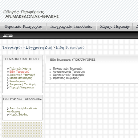
Αρχική
Τουρισμός - Σύγχρονη Ζωή
Είδη Τουρισμού
ΘΕΜΑΤΙΚΕΣ ΚΑΤΗΓΟΡΙΕΣ
Είδη Τουρισμού: ΥΠΟΚΑΤΗΓΟΡΙΕΣ
Πολιτικός Χάρτης
Πολιτιστικός Τουρισμός
Είδη Τουρισμού
Αρχαιολογικός Τουρισμός
Διοικητική Υπαγωγή
Θρησκευτικός Τουρισμός
Μέσα Μεταφοράς
Ιαματικός Τουρισμός
Καταλύματα
Τουριστική Υποδομή
Παροχή Υπηρεσιών
ΓΕΩΓΡΑΦΙΚΕΣ ΤΟΠΟΘΕΣΙΕΣ
Ανατολική Μακεδονία
και Θράκη
Νομός Ξάνθης