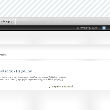
09 Αυγούστου 2026
λέξατε.
είτσας - Περάμου
, βρίσκεται στα νοτιοδυτικά παράλια του νομού Καβάλας, σχεδόν
ταση από 14km (περιοχή Ν. Ηρακλείτσας), έως 18km (περιοχή
διαβάστε αναλυτικά