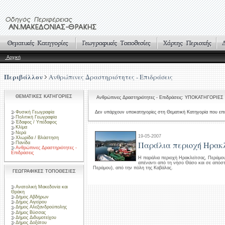
Αρχική
Περιβάλλον
Ανθρώπινες Δραστηριότητες - Επιδράσεις
ΘΕΜΑΤΙΚΕΣ ΚΑΤΗΓΟΡΙΕΣ
Ανθρώπινες Δραστηριότητες - Επιδράσεις: ΥΠΟΚΑΤΗΓΟΡΙΕΣ
Φυσική Γεωγραφία
Δεν υπάρχουν υποκατηγορίες στη Θεματική Κατηγορία που επι
Πολιτική Γεωγραφία
Έδαφος / Υπέδαφος
Κλίμα
Νερά
19-05-2007
Χλωρίδα / Βλάστηση
Παράλια περιοχή Ηρακλ
Πανίδα
Ανθρώπινες Δραστηριότητες -
Επιδράσεις
Η παράλια περιοχή Ηρακλείτσας, Περάμου
απέναντι από τη νήσο Θάσο και σε απόσ
Περάμου), από την πόλη της Καβάλας.
ΓΕΩΓΡΑΦΙΚΕΣ ΤΟΠΟΘΕΣΙΕΣ
Ανατολική Μακεδονία και
Θράκη
Δήμος Αβδήρων
Δήμος Αιγείρου
Δήμος Αλεξανδρούπολης
Δήμος Βύσσας
Δήμος Διδυμοτείχου
Δήμος Δοξάτου