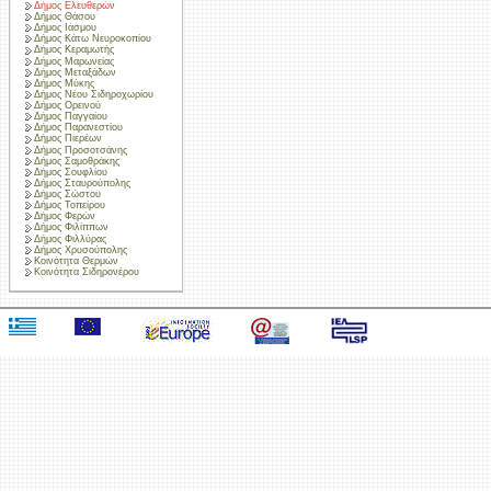
Δήμος Ελευθερών
Δήμος Θάσου
Δήμος Ιάσμου
Δήμος Κάτω Νευροκοπίου
Δήμος Κεραμωτής
Δήμος Μαρωνείας
Δήμος Μεταξάδων
Δήμος Μύκης
Δήμος Νέου Σιδηροχωρίου
Δήμος Ορεινού
Δήμος Παγγαίου
Δήμος Παρανεστίου
Δήμος Πιερέων
Δήμος Προσοτσάνης
Δήμος Σαμοθράκης
Δήμος Σουφλίου
Δήμος Σταυρούπολης
Δήμος Σώστου
Δήμος Τοπείρου
Δήμος Φερών
Δήμος Φιλίππων
Δήμος Φιλλύρας
Δήμος Χρυσούπολης
Κοινότητα Θερμών
Κοινότητα Σιδηρονέρου