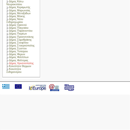
Δήμος Κάτω
Νευροκοπίου
Δήμος Κεραμωτής
Δήμος Μαρωνείας
Δήμος Μεταξάδων
Δήμος Μύκης
Δήμος Νέου
Σιδηροχωρίου
Δήμος Ορεινού
Δήμος Παγγαίου
Δήμος Παρανεστίου
Δήμος Πιερέων
Δήμος Προσοτσάνης
Δήμος Σαμοθράκης
Δήμος Σουφλίου
Δήμος Σταυρούπολης
Δήμος Σώστου
Δήμος Τοπείρου
Δήμος Φερών
Δήμος Φιλίππων
Δήμος Φιλλύρας
Δήμος Χρυσούπολης
Κοινότητα Θερμών
Κοινότητα
Σιδηρονέρου