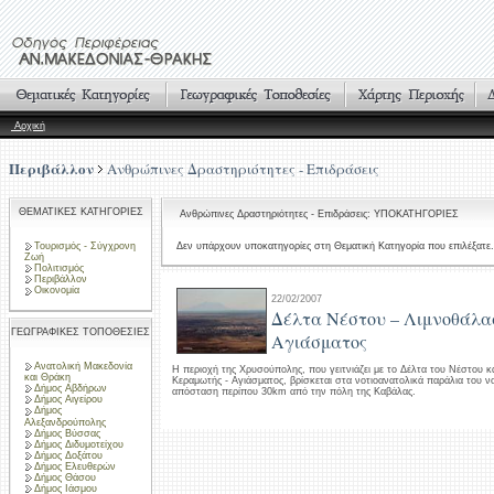
Αρχική
Περιβάλλον
Ανθρώπινες Δραστηριότητες - Επιδράσεις
ΘΕΜΑΤΙΚΕΣ ΚΑΤΗΓΟΡΙΕΣ
Ανθρώπινες Δραστηριότητες - Επιδράσεις: ΥΠΟΚΑΤΗΓΟΡΙΕΣ
Τουρισμός - Σύγχρονη
Δεν υπάρχουν υποκατηγορίες στη Θεματική Κατηγορία που επιλέξατε.
Ζωή
Πολιτισμός
Περιβάλλον
Οικονομία
22/02/2007
Δέλτα Νέστου – Λιμνοθάλα
ΓΕΩΓΡΑΦΙΚΕΣ ΤΟΠΟΘΕΣΙΕΣ
Αγιάσματος
Ανατολική Μακεδονία
Η περιοχή της Χρυσούπολης, που γειτνιάζει με το Δέλτα του Νέστου κ
και Θράκη
Κεραμωτής - Αγιάσματος, βρίσκεται στα νοτιοανατολικά παράλια του ν
Δήμος Αβδήρων
απόσταση περίπου 30km από την πόλη της Καβάλας.
Δήμος Αιγείρου
Δήμος
Αλεξανδρούπολης
Δήμος Βύσσας
Δήμος Διδυμοτείχου
Δήμος Δοξάτου
Δήμος Ελευθερών
Δήμος Θάσου
Δήμος Ιάσμου