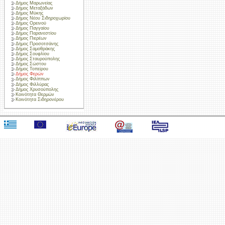
Δήμος Μαρωνείας
Δήμος Μεταξάδων
Δήμος Μύκης
Δήμος Νέου Σιδηροχωρίου
Δήμος Ορεινού
Δήμος Παγγαίου
Δήμος Παρανεστίου
Δήμος Πιερέων
Δήμος Προσοτσάνης
Δήμος Σαμοθράκης
Δήμος Σουφλίου
Δήμος Σταυρούπολης
Δήμος Σώστου
Δήμος Τοπείρου
Δήμος Φερών
Δήμος Φιλίππων
Δήμος Φιλλύρας
Δήμος Χρυσούπολης
Κοινότητα Θερμών
Κοινότητα Σιδηρονέρου