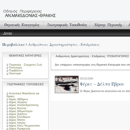
Αρχική
Περιβάλλον
Ανθρώπινες Δραστηριότητες - Επιδράσεις
ΘΕΜΑΤΙΚΕΣ ΚΑΤΗΓΟΡΙΕΣ
Ανθρώπινες Δραστηριότητες - Επιδράσεις: ΥΠΟΚΑΤΗΓΟΡΙΕΣ
Τουρισμός - Σύγχρονη Ζωή
Δεν υπάρχουν υποκατηγορίες στη Θεματική Κατηγορία που επι
Πολιτισμός
Περιβάλλον
Οικονομία
05/02/2006
Φέρες – Δέλτα Έβρου
ΓΕΩΓΡΑΦΙΚΕΣ ΤΟΠΟΘΕΣΙΕΣ
Οι Φέρες βρίσκονται ανατολικά και σε α
Ανατολική Μακεδονία και
Θράκη
Δήμος Αβδήρων
Δήμος Αιγείρου
Δήμος Αλεξανδρούπολης
Δήμος Βύσσας
Δήμος Διδυμοτείχου
Δήμος Δοξάτου
Δήμος Ελευθερών
Δήμος Θάσου
Δήμος Ιάσμου
Δήμος Κάτω Νευροκοπίου
Δήμος Κεραμωτής