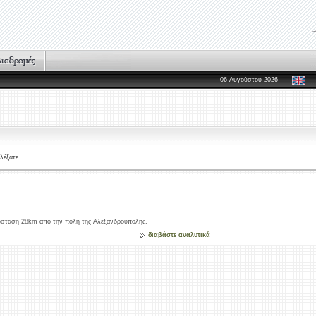
06 Αυγούστου 2026
λέξατε.
πόσταση 28km από την πόλη της Αλεξανδρούπολης.
διαβάστε αναλυτικά