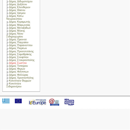
Δήμος Διδυμοτείχου
Δήμος Δοξάτου
Δήμος Ελευθερών
Δήμος Θάσου
Δήμος Ιάσμου
Δήμος Κάτω
Νευροκοπίου
Δήμος Κεραμωτής
Δήμος Μαρωνείας
Δήμος Μεταξάδων
Δήμος Μύκης
Δήμος Νέου
Σιδηροχωρίου
Δήμος Ορεινού
Δήμος Παγγαίου
Δήμος Παρανεστίου
Δήμος Πιερέων
Δήμος Προσοτσάνης
Δήμος Σαμοθράκης
Δήμος Σουφλίου
Δήμος Σταυρούπολης
Δήμος Σώστου
Δήμος Τοπείρου
Δήμος Φερών
Δήμος Φιλίππων
Δήμος Φιλλύρας
Δήμος Χρυσούπολης
Κοινότητα Θερμών
Κοινότητα
Σιδηρονέρου