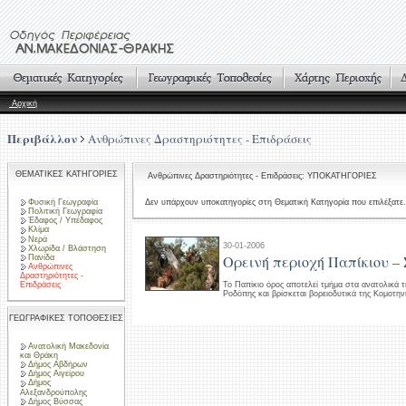
Αρχική
Περιβάλλον
Ανθρώπινες Δραστηριότητες - Επιδράσεις
ΘΕΜΑΤΙΚΕΣ ΚΑΤΗΓΟΡΙΕΣ
Ανθρώπινες Δραστηριότητες - Επιδράσεις: ΥΠΟΚΑΤΗΓΟΡΙΕΣ
Φυσική Γεωγραφία
Δεν υπάρχουν υποκατηγορίες στη Θεματική Κατηγορία που επιλέξατε.
Πολιτική Γεωγραφία
Έδαφος / Υπέδαφος
Κλίμα
Νερά
30-01-2006
Χλωρίδα / Βλάστηση
Ορεινή περιοχή Παπίκιου –
Πανίδα
Ανθρώπινες
Δραστηριότητες -
Επιδράσεις
Το Παπίκιο όρος αποτελεί τμήμα στα ανατολικά τ
Ροδόπης και βρίσκεται βορειοδυτικά της Κομοτην
ΓΕΩΓΡΑΦΙΚΕΣ ΤΟΠΟΘΕΣΙΕΣ
Ανατολική Μακεδονία
και Θράκη
Δήμος Αβδήρων
Δήμος Αιγείρου
Δήμος
Αλεξανδρούπολης
Δήμος Βύσσας