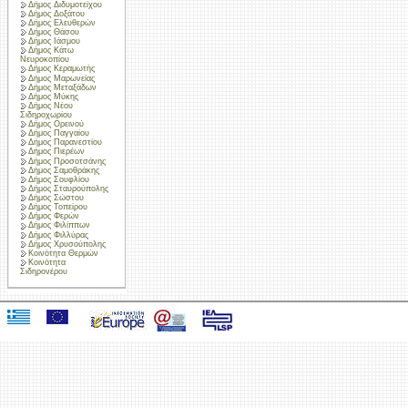
Δήμος Διδυμοτείχου
Δήμος Δοξάτου
Δήμος Ελευθερών
Δήμος Θάσου
Δήμος Ιάσμου
Δήμος Κάτω
Νευροκοπίου
Δήμος Κεραμωτής
Δήμος Μαρωνείας
Δήμος Μεταξάδων
Δήμος Μύκης
Δήμος Νέου
Σιδηροχωρίου
Δήμος Ορεινού
Δήμος Παγγαίου
Δήμος Παρανεστίου
Δήμος Πιερέων
Δήμος Προσοτσάνης
Δήμος Σαμοθράκης
Δήμος Σουφλίου
Δήμος Σταυρούπολης
Δήμος Σώστου
Δήμος Τοπείρου
Δήμος Φερών
Δήμος Φιλίππων
Δήμος Φιλλύρας
Δήμος Χρυσούπολης
Κοινότητα Θερμών
Κοινότητα
Σιδηρονέρου