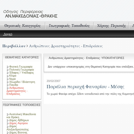
Αρχική
Περιβάλλον
Ανθρώπινες Δραστηριότητες - Επιδράσεις
ΘΕΜΑΤΙΚΕΣ ΚΑΤΗΓΟΡΙΕΣ
Ανθρώπινες Δραστηριότητες - Επιδράσεις: ΥΠΟΚΑΤΗΓΟΡΙΕΣ
Φυσική Γεωγραφία
Δεν υπάρχουν υποκατηγορίες στη Θεματική Κατηγορία που επιλέξατε.
Πολιτική Γεωγραφία
Έδαφος / Υπέδαφος
Κλίμα
Νερά
20/02/2007
Χλωρίδα / Βλάστηση
Παράλια περιοχή Φαναρίου - Μέσης
Πανίδα
Ανθρώπινες
Δραστηριότητες -
Επιδράσεις
Το χωριό Φανάρι απέχει 32km νοτιοδυτικά από την πόλη της Κομοτηνή
ΓΕΩΓΡΑΦΙΚΕΣ ΤΟΠΟΘΕΣΙΕΣ
Ανατολική Μακεδονία
και Θράκη
Δήμος Αβδήρων
Δήμος Αιγείρου
Δήμος
Αλεξανδρούπολης
Δήμος Βύσσας