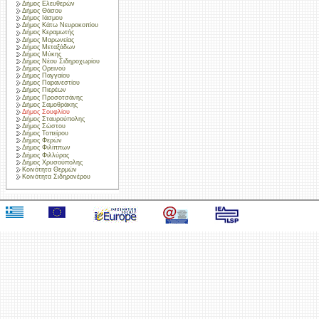
Δήμος Ελευθερών
Δήμος Θάσου
Δήμος Ιάσμου
Δήμος Κάτω Νευροκοπίου
Δήμος Κεραμωτής
Δήμος Μαρωνείας
Δήμος Μεταξάδων
Δήμος Μύκης
Δήμος Νέου Σιδηροχωρίου
Δήμος Ορεινού
Δήμος Παγγαίου
Δήμος Παρανεστίου
Δήμος Πιερέων
Δήμος Προσοτσάνης
Δήμος Σαμοθράκης
Δήμος Σουφλίου
Δήμος Σταυρούπολης
Δήμος Σώστου
Δήμος Τοπείρου
Δήμος Φερών
Δήμος Φιλίππων
Δήμος Φιλλύρας
Δήμος Χρυσούπολης
Κοινότητα Θερμών
Κοινότητα Σιδηρονέρου