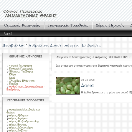
Αρχική
Περιβάλλον
Ανθρώπινες Δραστηριότητες - Επιδράσεις
ΘΕΜΑΤΙΚΕΣ ΚΑΤΗΓΟΡΙΕΣ
Ανθρώπινες Δραστηριότητες - Επιδράσεις: ΥΠΟΚΑΤΗΓΟΡΙΕΣ
Φυσική Γεωγραφία
Δεν υπάρχουν υποκατηγορίες στη Θεματική Κατηγορία που επι
Πολιτική Γεωγραφία
Έδαφος / Υπέδαφος
Κλίμα
Νερά
03-04-2006
Χλωρίδα / Βλάστηση
Δαδιά
Πανίδα
Ανθρώπινες Δραστηριότητες -
Επιδράσεις
Η Δαδιά βρίσκεται στο μέσο του νομού Έ
ΓΕΩΓΡΑΦΙΚΕΣ ΤΟΠΟΘΕΣΙΕΣ
Ανατολική Μακεδονία και
Θράκη
Δήμος Αβδήρων
Δήμος Αιγείρου
Δήμος Αλεξανδρούπολης
Δήμος Βύσσας
Δήμος Διδυμοτείχου
Δήμος Δοξάτου