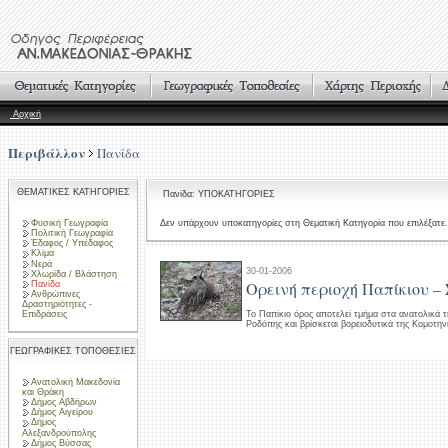
Αρχική
Περιβάλλον
Πανίδα
ΘΕΜΑΤΙΚΕΣ ΚΑΤΗΓΟΡΙΕΣ
Πανίδα: ΥΠΟΚΑΤΗΓΟΡΙΕΣ
Φυσική Γεωγραφία
Δεν υπάρχουν υποκατηγορίες στη Θεματική Κατηγορία που επιλέξατε.
Πολιτική Γεωγραφία
Έδαφος / Υπέδαφος
Κλίμα
Νερά
30-01-2006
Χλωρίδα / Βλάστηση
Ορεινή περιοχή Παπίκιου –
Πανίδα
Ανθρώπινες
Δραστηριότητες -
Επιδράσεις
Το Παπίκιο όρος αποτελεί τμήμα στα ανατολικά τ
Ροδόπης και βρίσκεται βορειοδυτικά της Κομοτην
ΓΕΩΓΡΑΦΙΚΕΣ ΤΟΠΟΘΕΣΙΕΣ
Ανατολική Μακεδονία
και Θράκη
Δήμος Αβδήρων
Δήμος Αιγείρου
Δήμος
Αλεξανδρούπολης
Δήμος Βύσσας