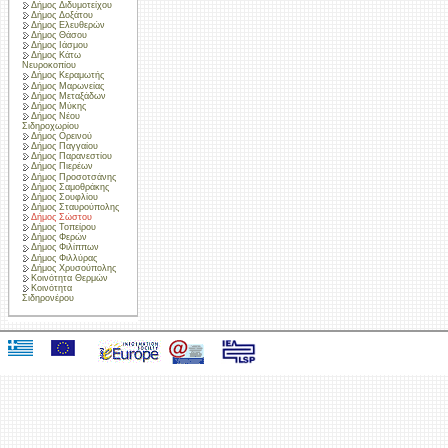
Δήμος Διδυμοτείχου
Δήμος Δοξάτου
Δήμος Ελευθερών
Δήμος Θάσου
Δήμος Ιάσμου
Δήμος Κάτω
Νευροκοπίου
Δήμος Κεραμωτής
Δήμος Μαρωνείας
Δήμος Μεταξάδων
Δήμος Μύκης
Δήμος Νέου
Σιδηροχωρίου
Δήμος Ορεινού
Δήμος Παγγαίου
Δήμος Παρανεστίου
Δήμος Πιερέων
Δήμος Προσοτσάνης
Δήμος Σαμοθράκης
Δήμος Σουφλίου
Δήμος Σταυρούπολης
Δήμος Σώστου
Δήμος Τοπείρου
Δήμος Φερών
Δήμος Φιλίππων
Δήμος Φιλλύρας
Δήμος Χρυσούπολης
Κοινότητα Θερμών
Κοινότητα
Σιδηρονέρου