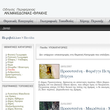
Αρχική
Περιβάλλον
Πανίδα
ΘΕΜΑΤΙΚΕΣ ΚΑΤΗΓΟΡΙΕΣ
Πανίδα: ΥΠΟΚΑΤΗΓΟΡΙΕΣ
Φυσική Γεωγραφία
Δεν υπάρχουν υποκατηγορίες στη Θεματική Κατηγορία που επιλέξατε.
Πολιτική Γεωγραφία
Έδαφος / Υπέδαφος
Κλίμα
Νερά
18/01/2007
Χλωρίδα / Βλάστηση
Προσοτσάνη - Φαράγγι Πετ
Πανίδα
Ανθρώπινες
Δραστηριότητες -
Πύργοι
Επιδράσεις
Ο Δήμος Προσοτσάνης, βρίσκεται σε απόσταση περίπου 16km βόρειο 
Δράμας επί του βασικού οδικού άξονα, που οδηγεί προς το Νευροκόπι.
ΓΕΩΓΡΑΦΙΚΕΣ ΤΟΠΟΘΕΣΙΕΣ
Πετρούσας απέχει 13,5km δυτικά της πόλης της Δράμας, ο δε οικισμ
21,5km περίπου, βορειοδυτικά της Δράμας.
Ανατολική Μακεδονία
και Θράκη
Δήμος Αβδήρων
Δήμος Αιγείρου
Δήμος
21/01/2007
Αλεξανδρούπολης
Προσοτσάνη - Μικρόπολη - 
Δήμος Βύσσας