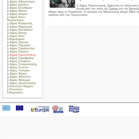
Δήμος Διδυμοτείχου
Δήμος Δοξάτου
Ο Δήμος Προσοτσάνης, βρίσκεται σε απόσταση 
Δήμος Ελευθερών
δυτικά από την πόλη της Δράμας επί του βασικο
Δήμος Θάσου
οδηγεί προς το Νευροκόπι. Ο οικισμός της Μικρόπολης απέχει 29km 
Δήμος Ιάσμου
περίπου από την Προσοτσάνη.
Δήμος Κάτω
Νευροκοπίου
Δήμος Κεραμωτής
Δήμος Μαρωνείας
Δήμος Μεταξάδων
Δήμος Μύκης
Δήμος Νέου
Σιδηροχωρίου
Δήμος Ορεινού
Δήμος Παγγαίου
Δήμος Παρανεστίου
Δήμος Πιερέων
Δήμος Προσοτσάνης
Δήμος Σαμοθράκης
Δήμος Σουφλίου
Δήμος Σταυρούπολης
Δήμος Σώστου
Δήμος Τοπείρου
Δήμος Φερών
Δήμος Φιλίππων
Δήμος Φιλλύρας
Δήμος Χρυσούπολης
Κοινότητα Θερμών
Κοινότητα
Σιδηρονέρου