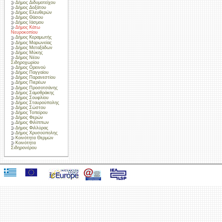
Δήμος Διδυμοτείχου
Δήμος Δοξάτου
Δήμος Ελευθερών
Δήμος Θάσου
Δήμος Ιάσμου
Δήμος Κάτω
Νευροκοπίου
Δήμος Κεραμωτής
Δήμος Μαρωνείας
Δήμος Μεταξάδων
Δήμος Μύκης
Δήμος Νέου
Σιδηροχωρίου
Δήμος Ορεινού
Δήμος Παγγαίου
Δήμος Παρανεστίου
Δήμος Πιερέων
Δήμος Προσοτσάνης
Δήμος Σαμοθράκης
Δήμος Σουφλίου
Δήμος Σταυρούπολης
Δήμος Σώστου
Δήμος Τοπείρου
Δήμος Φερών
Δήμος Φιλίππων
Δήμος Φιλλύρας
Δήμος Χρυσούπολης
Κοινότητα Θερμών
Κοινότητα
Σιδηρονέρου