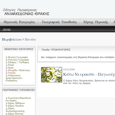
Αρχική
Περιβάλλον
Πανίδα
ΘΕΜΑΤΙΚΕΣ ΚΑΤΗΓΟΡΙΕΣ
Πανίδα: ΥΠΟΚΑΤΗΓΟΡΙΕΣ
Φυσική Γεωγραφία
Δεν υπάρχουν υποκατηγορίες στη Θεματική Κατηγορία που επιλέξατε.
Πολιτική Γεωγραφία
Έδαφος / Υπέδαφος
Κλίμα
Νερά
14/11/2006
Χλωρίδα / Βλάστηση
Κάτω Νευροκόπι - Παγωνέρι
Πανίδα
Ανθρώπινες
Δραστηριότητες -
Επιδράσεις
Ο Δήμος Κάτω Νευροκοπίου, βρίσκεται σε απόστ
από την πόλη της Δράμας.
ΓΕΩΓΡΑΦΙΚΕΣ ΤΟΠΟΘΕΣΙΕΣ
Ανατολική Μακεδονία
και Θράκη
Δήμος Αβδήρων
Δήμος Αιγείρου
Δήμος
Αλεξανδρούπολης
Δήμος Βύσσας