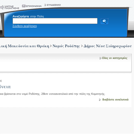
Αναζητήστε
στην Πύλη
Σύνθετη αναζήτηση
ική Μακεδονία και Θράκη
Νομός Ροδόπης
Δήμος Νέου Σιδηροχωρίου
Ολες οι κατηγορίες
06
νεια
ια βρίσκεται στο νομό Ροδόπης, 28km νοτιοανατολικά από την πόλη της Κομοτηνής.
διαβάστε αναλυτικά