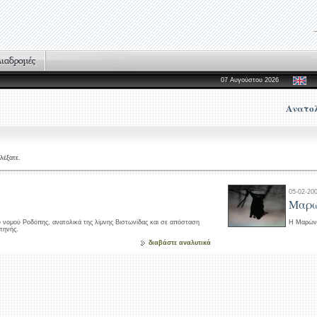
07 Αυγούστου 2026
Ανατολ
λέξατε.
05-02-20
Μαρώ
υ νομού Ροδόπης, ανατολικά της λίμνης Βιστωνίδας και σε απόσταση
Η Μαρώνε
τηνής.
διαβάστε αναλυτικά