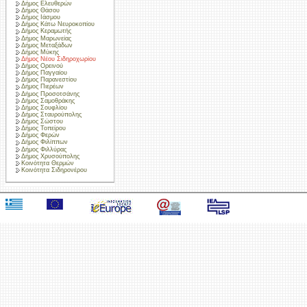
Δήμος Ελευθερών
Δήμος Θάσου
Δήμος Ιάσμου
Δήμος Κάτω Νευροκοπίου
Δήμος Κεραμωτής
Δήμος Μαρωνείας
Δήμος Μεταξάδων
Δήμος Μύκης
Δήμος Νέου Σιδηροχωρίου
Δήμος Ορεινού
Δήμος Παγγαίου
Δήμος Παρανεστίου
Δήμος Πιερέων
Δήμος Προσοτσάνης
Δήμος Σαμοθράκης
Δήμος Σουφλίου
Δήμος Σταυρούπολης
Δήμος Σώστου
Δήμος Τοπείρου
Δήμος Φερών
Δήμος Φιλίππων
Δήμος Φιλλύρας
Δήμος Χρυσούπολης
Κοινότητα Θερμών
Κοινότητα Σιδηρονέρου