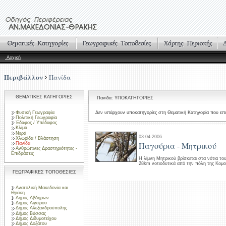
Αρχική
Περιβάλλον
Πανίδα
ΘΕΜΑΤΙΚΕΣ ΚΑΤΗΓΟΡΙΕΣ
Πανίδα: ΥΠΟΚΑΤΗΓΟΡΙΕΣ
Φυσική Γεωγραφία
Δεν υπάρχουν υποκατηγορίες στη Θεματική Κατηγορία που επι
Πολιτική Γεωγραφία
Έδαφος / Υπέδαφος
Κλίμα
Νερά
03-04-2006
Χλωρίδα / Βλάστηση
Παγούρια - Μητρικού
Πανίδα
Ανθρώπινες Δραστηριότητες -
Επιδράσεις
Η λίμνη Μητρικού βρίσκεται στα νότια το
28km νοτιοδυτικά από την πόλη της Κομο
ΓΕΩΓΡΑΦΙΚΕΣ ΤΟΠΟΘΕΣΙΕΣ
Ανατολική Μακεδονία και
Θράκη
Δήμος Αβδήρων
Δήμος Αιγείρου
Δήμος Αλεξανδρούπολης
Δήμος Βύσσας
Δήμος Διδυμοτείχου
Δήμος Δοξάτου