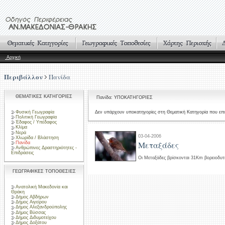
Αρχική
Περιβάλλον
Πανίδα
ΘΕΜΑΤΙΚΕΣ ΚΑΤΗΓΟΡΙΕΣ
Πανίδα: ΥΠΟΚΑΤΗΓΟΡΙΕΣ
Φυσική Γεωγραφία
Δεν υπάρχουν υποκατηγορίες στη Θεματική Κατηγορία που επι
Πολιτική Γεωγραφία
Έδαφος / Υπέδαφος
Κλίμα
Νερά
03-04-2006
Χλωρίδα / Βλάστηση
Μεταξάδες
Πανίδα
Ανθρώπινες Δραστηριότητες -
Επιδράσεις
Οι Μεταξάδες βρίσκονται 31Km βορειοδυτι
ΓΕΩΓΡΑΦΙΚΕΣ ΤΟΠΟΘΕΣΙΕΣ
Ανατολική Μακεδονία και
Θράκη
Δήμος Αβδήρων
Δήμος Αιγείρου
Δήμος Αλεξανδρούπολης
Δήμος Βύσσας
Δήμος Διδυμοτείχου
Δήμος Δοξάτου