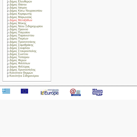
Δήμος Ελευθερών
Δήμος Θάσου
Δήμος Ιάσμου
Δήμος Κάτω Νευροκοπίου
Δήμος Κεραμωτής
Δήμος Μαρωνείας
Δήμος Μεταξάδων
Δήμος Μύκης
Δήμος Νέου Σιδηροχωρίου
Δήμος Ορεινού
Δήμος Παγγαίου
Δήμος Παρανεστίου
Δήμος Πιερέων
Δήμος Προσοτσάνης
Δήμος Σαμοθράκης
Δήμος Σουφλίου
Δήμος Σταυρούπολης
Δήμος Σώστου
Δήμος Τοπείρου
Δήμος Φερών
Δήμος Φιλίππων
Δήμος Φιλλύρας
Δήμος Χρυσούπολης
Κοινότητα Θερμών
Κοινότητα Σιδηρονέρου