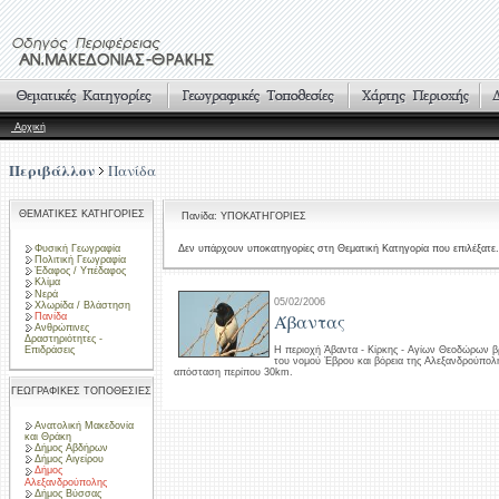
Αρχική
Περιβάλλον
Πανίδα
ΘΕΜΑΤΙΚΕΣ ΚΑΤΗΓΟΡΙΕΣ
Πανίδα: ΥΠΟΚΑΤΗΓΟΡΙΕΣ
Φυσική Γεωγραφία
Δεν υπάρχουν υποκατηγορίες στη Θεματική Κατηγορία που επιλέξατε.
Πολιτική Γεωγραφία
Έδαφος / Υπέδαφος
Κλίμα
Νερά
05/02/2006
Χλωρίδα / Βλάστηση
Άβαντας
Πανίδα
Ανθρώπινες
Δραστηριότητες -
Επιδράσεις
Η περιοχή Άβαντα - Κίρκης - Αγίων Θεοδώρων βρ
του νομού Έβρου και βόρεια της Αλεξανδρούπολ
απόσταση περίπου 30km.
ΓΕΩΓΡΑΦΙΚΕΣ ΤΟΠΟΘΕΣΙΕΣ
Ανατολική Μακεδονία
και Θράκη
Δήμος Αβδήρων
Δήμος Αιγείρου
Δήμος
Αλεξανδρούπολης
Δήμος Βύσσας