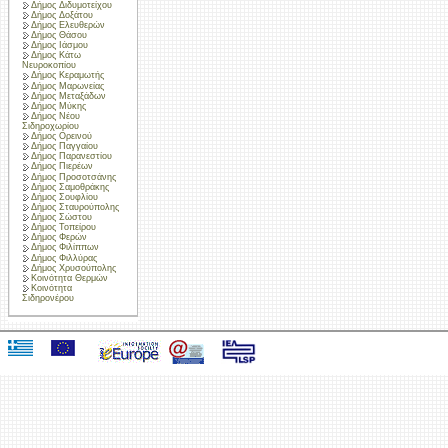
Δήμος Διδυμοτείχου
Δήμος Δοξάτου
Δήμος Ελευθερών
Δήμος Θάσου
Δήμος Ιάσμου
Δήμος Κάτω
Νευροκοπίου
Δήμος Κεραμωτής
Δήμος Μαρωνείας
Δήμος Μεταξάδων
Δήμος Μύκης
Δήμος Νέου
Σιδηροχωρίου
Δήμος Ορεινού
Δήμος Παγγαίου
Δήμος Παρανεστίου
Δήμος Πιερέων
Δήμος Προσοτσάνης
Δήμος Σαμοθράκης
Δήμος Σουφλίου
Δήμος Σταυρούπολης
Δήμος Σώστου
Δήμος Τοπείρου
Δήμος Φερών
Δήμος Φιλίππων
Δήμος Φιλλύρας
Δήμος Χρυσούπολης
Κοινότητα Θερμών
Κοινότητα
Σιδηρονέρου