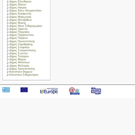
Δήμος Ελευθερών
Δήμος Θάσου
Δήμος Ιάσμου
Δήμος Κάτω Νευροκοπίου
Δήμος Κεραμωτής
Δήμος Μαρωνείας
Δήμος Μεταξάδων
Δήμος Μύκης
Δήμος Νέου Σιδηροχωρίου
Δήμος Ορεινού
Δήμος Παγγαίου
Δήμος Παρανεστίου
Δήμος Πιερέων
Δήμος Προσοτσάνης
Δήμος Σαμοθράκης
Δήμος Σουφλίου
Δήμος Σταυρούπολης
Δήμος Σώστου
Δήμος Τοπείρου
Δήμος Φερών
Δήμος Φιλίππων
Δήμος Φιλλύρας
Δήμος Χρυσούπολης
Κοινότητα Θερμών
Κοινότητα Σιδηρονέρου