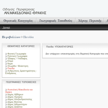
Αρχική
Περιβάλλον
Πανίδα
ΘΕΜΑΤΙΚΕΣ ΚΑΤΗΓΟΡΙΕΣ
Πανίδα: ΥΠΟΚΑΤΗΓΟΡΙΕΣ
Φυσική Γεωγραφία
Δεν υπάρχουν υποκατηγορίες στη Θεματική Κατηγορία που επι
Πολιτική Γεωγραφία
Έδαφος / Υπέδαφος
Κλίμα
Νερά
Χλωρίδα / Βλάστηση
Πανίδα
Ανθρώπινες Δραστηριότητες -
Επιδράσεις
ΓΕΩΓΡΑΦΙΚΕΣ ΤΟΠΟΘΕΣΙΕΣ
Ανατολική Μακεδονία και
Θράκη
Δήμος Αβδήρων
Δήμος Αιγείρου
Δήμος Αλεξανδρούπολης
Δήμος Βύσσας
Δήμος Διδυμοτείχου
Δήμος Δοξάτου