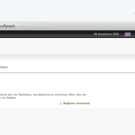
06 Αυγούστου 2026
λέξατε.
ίζεται από την Νικήσιανη, που βρίσκεται σε απόσταση 35km από την
η της Δράμας.
διαβάστε αναλυτικά