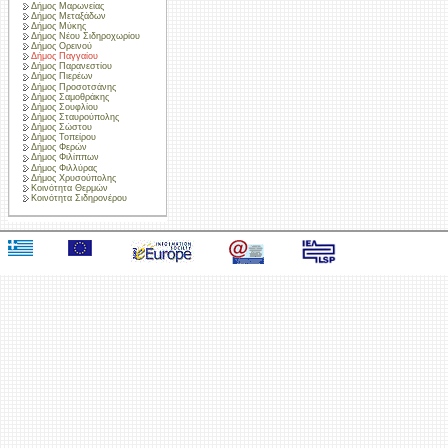
Δήμος Μαρωνείας
Δήμος Μεταξάδων
Δήμος Μύκης
Δήμος Νέου Σιδηροχωρίου
Δήμος Ορεινού
Δήμος Παγγαίου
Δήμος Παρανεστίου
Δήμος Πιερέων
Δήμος Προσοτσάνης
Δήμος Σαμοθράκης
Δήμος Σουφλίου
Δήμος Σταυρούπολης
Δήμος Σώστου
Δήμος Τοπείρου
Δήμος Φερών
Δήμος Φιλίππων
Δήμος Φιλλύρας
Δήμος Χρυσούπολης
Κοινότητα Θερμών
Κοινότητα Σιδηρονέρου