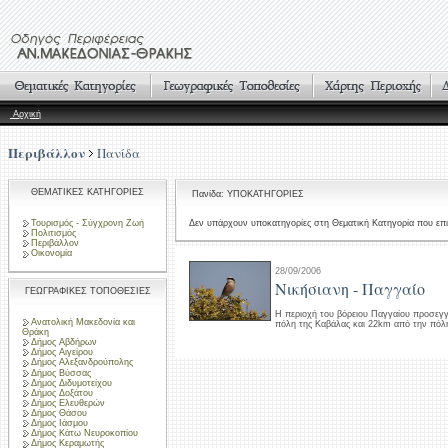
Αρχική
Περιβάλλον
Πανίδα
ΘΕΜΑΤΙΚΕΣ ΚΑΤΗΓΟΡΙΕΣ
Πανίδα: ΥΠΟΚΑΤΗΓΟΡΙΕΣ
Τουρισμός - Σύγχρονη Ζωή
Δεν υπάρχουν υποκατηγορίες στη Θεματική Κατηγορία που επι
Πολιτισμός
Περιβάλλον
Οικονομία
28/09/2006
Νικήσιανη - Παγγαίο
ΓΕΩΓΡΑΦΙΚΕΣ ΤΟΠΟΘΕΣΙΕΣ
Η περιοχή του βόρειου Παγγαίου προσεγγ
Ανατολική Μακεδονία και
πόλη της Καβάλας και 22km από την πόλ
Θράκη
Δήμος Αβδήρων
Δήμος Αιγείρου
Δήμος Αλεξανδρούπολης
Δήμος Βύσσας
Δήμος Διδυμοτείχου
Δήμος Δοξάτου
Δήμος Ελευθερών
Δήμος Θάσου
Δήμος Ιάσμου
Δήμος Κάτω Νευροκοπίου
Δήμος Κεραμωτής