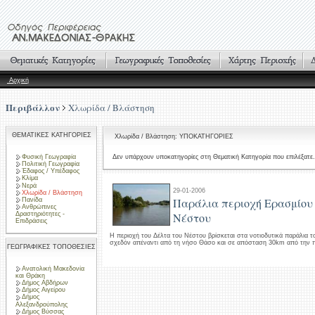
Αρχική
Περιβάλλον
Χλωρίδα / Βλάστηση
ΘΕΜΑΤΙΚΕΣ ΚΑΤΗΓΟΡΙΕΣ
Χλωρίδα / Βλάστηση: ΥΠΟΚΑΤΗΓΟΡΙΕΣ
Φυσική Γεωγραφία
Δεν υπάρχουν υποκατηγορίες στη Θεματική Κατηγορία που επιλέξατε.
Πολιτική Γεωγραφία
Έδαφος / Υπέδαφος
Κλίμα
Νερά
29-01-2006
Χλωρίδα / Βλάστηση
Παράλια περιοχή Ερασμίου
Πανίδα
Ανθρώπινες
Δραστηριότητες -
Νέστου
Επιδράσεις
Η περιοχή του Δέλτα του Νέστου βρίσκεται στα νοτιοδυτικά παράλια 
σχεδόν απέναντι από τη νήσο Θάσο και σε απόσταση 30km από την π
ΓΕΩΓΡΑΦΙΚΕΣ ΤΟΠΟΘΕΣΙΕΣ
Ανατολική Μακεδονία
και Θράκη
Δήμος Αβδήρων
Δήμος Αιγείρου
Δήμος
Αλεξανδρούπολης
Δήμος Βύσσας