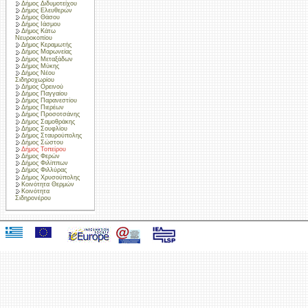
Δήμος Διδυμοτείχου
Δήμος Ελευθερών
Δήμος Θάσου
Δήμος Ιάσμου
Δήμος Κάτω
Νευροκοπίου
Δήμος Κεραμωτής
Δήμος Μαρωνείας
Δήμος Μεταξάδων
Δήμος Μύκης
Δήμος Νέου
Σιδηροχωρίου
Δήμος Ορεινού
Δήμος Παγγαίου
Δήμος Παρανεστίου
Δήμος Πιερέων
Δήμος Προσοτσάνης
Δήμος Σαμοθράκης
Δήμος Σουφλίου
Δήμος Σταυρούπολης
Δήμος Σώστου
Δήμος Τοπείρου
Δήμος Φερών
Δήμος Φιλίππων
Δήμος Φιλλύρας
Δήμος Χρυσούπολης
Κοινότητα Θερμών
Κοινότητα
Σιδηρονέρου