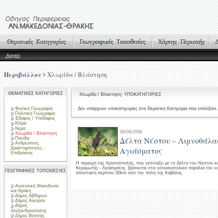
Αρχική
Περιβάλλον
Χλωρίδα / Βλάστηση
ΘΕΜΑΤΙΚΕΣ ΚΑΤΗΓΟΡΙΕΣ
Χλωρίδα / Βλάστηση: ΥΠΟΚΑΤΗΓΟΡΙΕΣ
Φυσική Γεωγραφία
Δεν υπάρχουν υποκατηγορίες στη Θεματική Κατηγορία που επιλέξατε.
Πολιτική Γεωγραφία
Έδαφος / Υπέδαφος
Κλίμα
Νερά
28/09/2006
Χλωρίδα / Βλάστηση
Δέλτα Νέστου – Λιμνοθάλα
Πανίδα
Ανθρώπινες
Δραστηριότητες -
Αγιάσματος
Επιδράσεις
Η περιοχή της Χρυσούπολης, που γειτνιάζει με το Δέλτα του Νέστου κ
Κεραμωτής - Αγιάσματος, βρίσκεται στα νοτιοανατολικά παράλια του ν
ΓΕΩΓΡΑΦΙΚΕΣ ΤΟΠΟΘΕΣΙΕΣ
απόσταση περίπου 30km από την πόλη της Καβάλας.
Ανατολική Μακεδονία
και Θράκη
Δήμος Αβδήρων
Δήμος Αιγείρου
Δήμος
Αλεξανδρούπολης
Δήμος Βύσσας