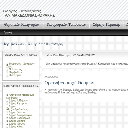
Αρχική
Περιβάλλον
Χλωρίδα / Βλάστηση
ΘΕΜΑΤΙΚΕΣ ΚΑΤΗΓΟΡΙΕΣ
Χλωρίδα / Βλάστηση: ΥΠΟΚΑΤΗΓΟΡΙΕΣ
Τουρισμός - Σύγχρονη
Δεν υπάρχουν υποκατηγορίες στη Θεματική Κατηγορία που επιλέξατε.
Ζωή
Πολιτισμός
Περιβάλλον
Οικονομία
03-04-2006
Ορεινή περιοχή Θερμών
ΓΕΩΓΡΑΦΙΚΕΣ ΤΟΠΟΘΕΣΙΕΣ
Η περιοχή των Θερμών βρίσκεται βόρειο-ανατολικά στον ορεινό όγκο 
απόσταση 42 km από την πόλη της Ξάνθης.
Ανατολική Μακεδονία
και Θράκη
Δήμος Αβδήρων
Δήμος Αιγείρου
Δήμος
Αλεξανδρούπολης
Δήμος Βύσσας
Δήμος Διδυμοτείχου
Δήμος Ελευθερών
Δήμος Θάσου
Δήμος Ιάσμου
Δήμος Κάτω