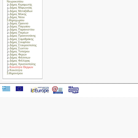
Νευροκοπίου
Δήμος Κεραμωτής
Δήμος Μαρωνείας
Δήμος Μεταξάδων
Δήμος Μύκης
Δήμος Νέου
Σιδηροχωρίου
Δήμος Ορεινού
Δήμος Παγγαίου
Δήμος Παρανεστίου
Δήμος Πιερέων
Δήμος Προσοτσάνης
Δήμος Σαμοθράκης
Δήμος Σουφλίου
Δήμος Σταυρούπολης
Δήμος Σώστου
Δήμος Τοπείρου
Δήμος Φερών
Δήμος Φιλίππων
Δήμος Φιλλύρας
Δήμος Χρυσούπολης
Κοινότητα Θερμών
Κοινότητα
Σιδηρονέρου