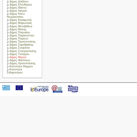
Δήμος Δοξάτου
Δήμος Ελευθερών
Δήμος Θάσου
Δήμος Ιάσμου
Δήμος Κάτω
Νευροκοπίου
Δήμος Κεραμωτής
Δήμος Μαρωνείας
Δήμος Μεταξάδων
Δήμος Μύκης
Δήμος Παγγαίου
Δήμος Παρανεστίου
Δήμος Πιερέων
Δήμος Προσοτσάνης
Δήμος Σαμοθράκης
Δήμος Σουφλίου
Δήμος Σταυρούπολης
Δήμος Τοπείρου
Δήμος Φερών
Δήμος Φιλίππων
Δήμος Χρυσούπολης
Κοινότητα Θερμών
Κοινότητα
Σιδηρονέρου