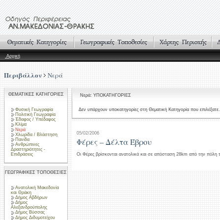
Αρχική
Περιβάλλον
Νερά
ΘΕΜΑΤΙΚΕΣ ΚΑΤΗΓΟΡΙΕΣ
Νερά: ΥΠΟΚΑΤΗΓΟΡΙΕΣ
Φυσική Γεωγραφία
Δεν υπάρχουν υποκατηγορίες στη Θεματική Κατηγορία που επιλέξατε.
Πολιτική Γεωγραφία
Έδαφος / Υπέδαφος
Κλίμα
Νερά
05/02/2006
Χλωρίδα / Βλάστηση
Φέρες – Δέλτα Έβρου
Πανίδα
Ανθρώπινες
Δραστηριότητες -
Επιδράσεις
Οι Φέρες βρίσκονται ανατολικά και σε απόσταση 28km από την πόλη 
ΓΕΩΓΡΑΦΙΚΕΣ ΤΟΠΟΘΕΣΙΕΣ
Ανατολική Μακεδονία
και Θράκη
Δήμος Αβδήρων
Δήμος
Αλεξανδρούπολης
Δήμος Βύσσας
Δήμος Διδυμοτείχου