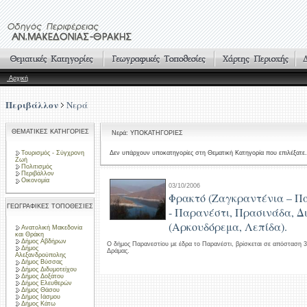
Αρχική
Περιβάλλον
Νερά
ΘΕΜΑΤΙΚΕΣ ΚΑΤΗΓΟΡΙΕΣ
Νερά: ΥΠΟΚΑΤΗΓΟΡΙΕΣ
Τουρισμός - Σύγχρονη
Δεν υπάρχουν υποκατηγορίες στη Θεματική Κατηγορία που επιλέξατε.
Ζωή
Πολιτισμός
Περιβάλλον
Οικονομία
03/10/2006
Φρακτό (Ζαγκραντένια – Π
ΓΕΩΓΡΑΦΙΚΕΣ ΤΟΠΟΘΕΣΙΕΣ
- Παρανέστι, Πρασινάδα, Δ
(Αρκουδόρεμα, Λεπίδα).
Ανατολική Μακεδονία
και Θράκη
Δήμος Αβδήρων
Ο δήμος Παρανεστίου με έδρα το Παρανέστι, βρίσκεται σε απόσταση 
Δήμος
Δράμας.
Αλεξανδρούπολης
Δήμος Βύσσας
Δήμος Διδυμοτείχου
Δήμος Δοξάτου
Δήμος Ελευθερών
Δήμος Θάσου
Δήμος Ιάσμου
Δήμος Κάτω