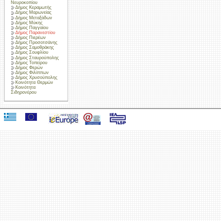
Νευροκοπίου
Δήμος Κεραμωτής
Δήμος Μαρωνείας
Δήμος Μεταξάδων
Δήμος Μύκης
Δήμος Παγγαίου
Δήμος Παρανεστίου
Δήμος Πιερέων
Δήμος Προσοτσάνης
Δήμος Σαμοθράκης
Δήμος Σουφλίου
Δήμος Σταυρούπολης
Δήμος Τοπείρου
Δήμος Φερών
Δήμος Φιλίππων
Δήμος Χρυσούπολης
Κοινότητα Θερμών
Κοινότητα
Σιδηρονέρου