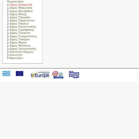
Νευροκοπίου
Δήμος Κεραμωτής
Δήμος Μαρωνείας
Δήμος Μεταξάδων
Δήμος Μύκης
Δήμος Παγγαίου
Δήμος Παρανεστίου
Δήμος Πιερέων
Δήμος Προσοτσάνης
Δήμος Σαμοθράκης
Δήμος Σουφλίου
Δήμος Σταυρούπολης
Δήμος Τοπείρου
Δήμος Φερών
Δήμος Φιλίππων
Δήμος Χρυσούπολης
Κοινότητα Θερμών
Κοινότητα
Σιδηρονέρου