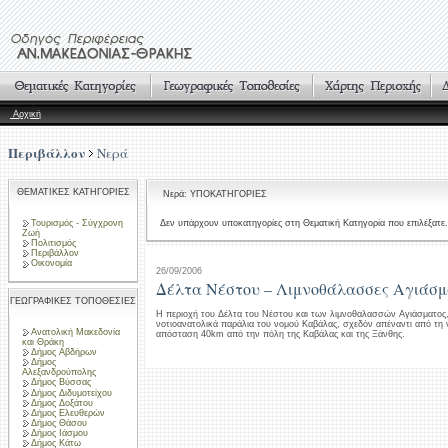
Αρχική
Περιβάλλον
Νερά
ΘΕΜΑΤΙΚΕΣ ΚΑΤΗΓΟΡΙΕΣ
Νερά: ΥΠΟΚΑΤΗΓΟΡΙΕΣ
Τουρισμός - Σύγχρονη
Δεν υπάρχουν υποκατηγορίες στη Θεματική Κατηγορία που επιλέξατε.
Ζωή
Πολιτισμός
Περιβάλλον
Οικονομία
26/09/2006
Δέλτα Νέστου – Λιμνοθάλασσες Αγιάσμ
ΓΕΩΓΡΑΦΙΚΕΣ ΤΟΠΟΘΕΣΙΕΣ
Η περιοχή του Δέλτα του Νέστου και των λιμνοθαλασσών Αγιάσματος,
νοτιοανατολικά παράλια του νομού Καβάλας, σχεδόν απέναντι από τη
Ανατολική Μακεδονία
απόσταση 40km από την πόλη της Καβάλας και της Ξάνθης.
και Θράκη
Δήμος Αβδήρων
Δήμος
Αλεξανδρούπολης
Δήμος Βύσσας
Δήμος Διδυμοτείχου
Δήμος Δοξάτου
Δήμος Ελευθερών
Δήμος Θάσου
Δήμος Ιάσμου
Δήμος Κάτω