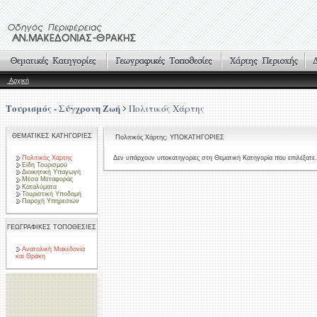
Αρχική
Τουρισμός - Σύγχρονη Ζωή
Πολιτικός Χάρτης
ΘΕΜΑΤΙΚΕΣ ΚΑΤΗΓΟΡΙΕΣ
Πολιτικός Χάρτης: ΥΠΟΚΑΤΗΓΟΡΙΕΣ
Πολιτικός Χάρτης
Δεν υπάρχουν υποκατηγορίες στη Θεματική Κατηγορία που επιλέξατε.
Είδη Τουρισμού
Διοικητική Υπαγωγή
Μέσα Μεταφοράς
Καταλύματα
Τουριστική Υποδομή
Παροχή Υπηρεσιών
ΓΕΩΓΡΑΦΙΚΕΣ ΤΟΠΟΘΕΣΙΕΣ
Ανατολική Μακεδονία
και Θράκη