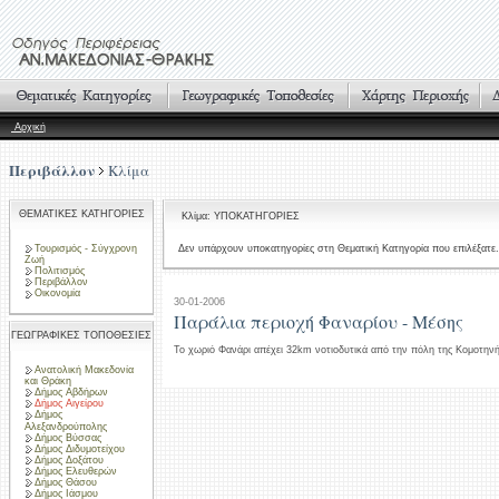
Αρχική
Περιβάλλον
Κλίμα
ΘΕΜΑΤΙΚΕΣ ΚΑΤΗΓΟΡΙΕΣ
Κλίμα: ΥΠΟΚΑΤΗΓΟΡΙΕΣ
Τουρισμός - Σύγχρονη
Δεν υπάρχουν υποκατηγορίες στη Θεματική Κατηγορία που επιλέξατε.
Ζωή
Πολιτισμός
Περιβάλλον
Οικονομία
30-01-2006
Παράλια περιοχή Φαναρίου - Μέσης
ΓΕΩΓΡΑΦΙΚΕΣ ΤΟΠΟΘΕΣΙΕΣ
Το χωριό Φανάρι απέχει 32km νοτιοδυτικά από την πόλη της Κομοτηνή
Ανατολική Μακεδονία
και Θράκη
Δήμος Αβδήρων
Δήμος Αιγείρου
Δήμος
Αλεξανδρούπολης
Δήμος Βύσσας
Δήμος Διδυμοτείχου
Δήμος Δοξάτου
Δήμος Ελευθερών
Δήμος Θάσου
Δήμος Ιάσμου