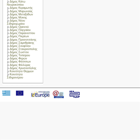
Δήμος Κάτω
Νευροκοπίου
Δήμος Κεραμωτής
Δήμος Μαρωνείας
Δήμος Μεταξάδων
Δήμος Μύκης
Δήμος Νέου
Σιδηροχωρίου
Δήμος Ορεινού
Δήμος Παγγαίου
Δήμος Παρανεστίου
Δήμος Πιερέων
Δήμος Προσοτσάνης
Δήμος Σαμοθράκης
Δήμος Σουφλίου
Δήμος Σταυρούπολης
Δήμος Σώστου
Δήμος Τοπείρου
Δήμος Φερών
Δήμος Φιλίππων
Δήμος Φιλλύρας
Δήμος Χρυσούπολης
Κοινότητα Θερμών
Κοινότητα
Σιδηρονέρου